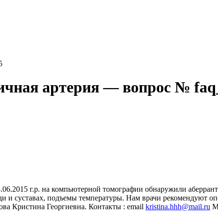
5
ичная артерия — вопрос № faq
3.06.2015 г.р. на компьютерной томографии обнаружили аберр
уди и суставах, подъемы температуры. Нам врачи рекомендуют 
ва Кристина Георгиевна. Контакты : email
kristina.hhh@mail.ru
Mo