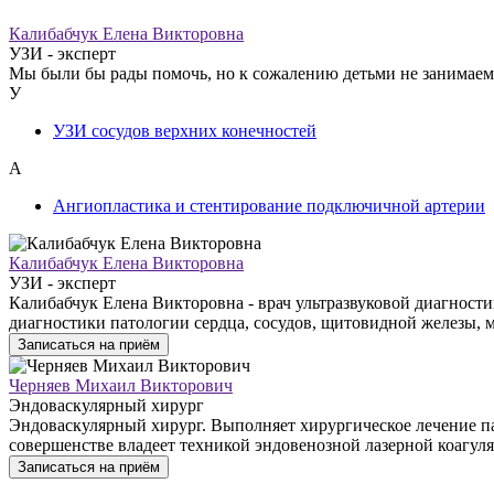
Калибабчук Елена Викторовна
УЗИ - эксперт
Мы были бы рады помочь, но к сожалению детьми не занимаем
У
УЗИ сосудов верхних конечностей
А
Ангиопластика и стентирование подключичной артерии
Калибабчук Елена Викторовна
УЗИ - эксперт
Калибабчук Елена Викторовна - врач ультразвуковой диагност
диагностики патологии сердца, сосудов, щитовидной железы,
Записаться на приём
Черняев Михаил Викторович
Эндоваскулярный хирург
Эндоваскулярный хирург. Выполняет хирургическое лечение па
совершенстве владеет техникой эндовенозной лазерной коагул
Записаться на приём