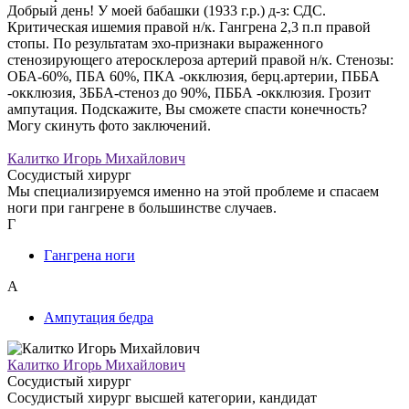
Добрый день! У моей бабашки (1933 г.р.) д-з: СДС.
Критическая ишемия правой н/к. Гангрена 2,3 п.п правой
стопы. По результатам эхо-признаки выраженного
стенозирующего атеросклероза артерий правой н/к. Стенозы:
ОБА-60%, ПБА 60%, ПКА -окклюзия, берц.артерии, ПББА
-окклюзия, ЗББА-стеноз до 90%, ПББА -окклюзия. Грозит
ампутация. Подскажите, Вы сможете спасти конечность?
Могу скинуть фото заключений.
Калитко Игорь Михайлович
Сосудистый хирург
Мы специализируемся именно на этой проблеме и спасаем
ноги при гангрене в большинстве случаев.
Г
Гангрена ноги
А
Ампутация бедра
Калитко Игорь Михайлович
Сосудистый хирург
Сосудистый хирург высшей категории, кандидат