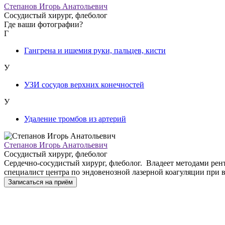
Степанов Игорь Анатольевич
Сосудистый хирург, флеболог
Где ваши фотографии?
Г
Гангрена и ишемия руки, пальцев, кисти
У
УЗИ сосудов верхних конечностей
У
Удаление тромбов из артерий
Степанов Игорь Анатольевич
Сосудистый хирург, флеболог
Сердечно-сосудистый хирург, флеболог. Владеет методами рен
специалист центра по эндовенозной лазерной коагуляции при 
Записаться на приём