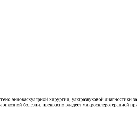
тгено-эндоваскулярной хирургии, ультразвуковой диагностики 
варикозной болезни, прекрасно владеет микросклеротерапией пр