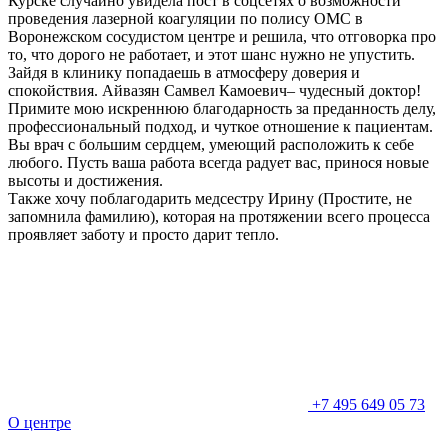
Курске случайно увидела пост в соцсетях о возможности
проведения лазерной коагуляции по полису ОМС в
Воронежском сосудистом центре и решила, что отговорка про
то, что дорого не работает, и этот шанс нужно не упустить.
Зайдя в клинику попадаешь в атмосферу доверия и
спокойствия. Айвазян Самвел Камоевич– чудесный доктор!
Примите мою искреннюю благодарность за преданность делу,
профессиональный подход, и чуткое отношение к пациентам.
Вы врач с большим сердцем, умеющий расположить к себе
любого. Пусть ваша работа всегда радует вас, принося новые
высоты и достижения.
Также хочу поблагодарить медсестру Ирину (Простите, не
запомнила фамилию), которая на протяжении всего процесса
проявляет заботу и просто дарит тепло.
+7 495 649 05 73
О центре