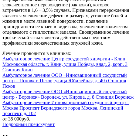
злокачественное перерождение (рак кожи), которое
встречается в 1,6 – 3,5% случаев. Признаками перерождения
являются увеличение дефекта в размерах, усиление болей и
жжения в месте язвенной поверхности, появление
приподнятости ее краев в виде вала, увеличение количества
отделяемого с гнилостным запахом. Своевременное лечение
трофической язвы является действенным средством
профилактики злокачественных опухолей кожи.
Лечение проводится в клиниках:
Амбулаторное лечение
Центр сосудистой хирургии - Клин
Московская область. г. Клин, улица Победы, влад. 2, корп. 3
Станция Клин
Амбулаторное лечение
ООО «Инновационный сосудистый
центр – Псков»
г. Псков, улица Юбилейная, д. 40а
Станция
Псков
Амбулаторное лечение
ООО «Инновационный сосудистый
центр - Воронеж»
Воронеж, ул. Кирова, д. 8
Станция Воронеж
Амбулаторное лечение
Инновационный сосудистый центр –
Москва
Проспект Вернадского
город Москва, Ленинский
проспект, д. 102
от 35 000руб.
Подробный прейскурант