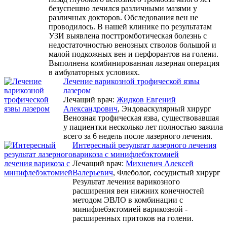
безуспешно лечился различными мазями у
различных докторов. Обследования вен не
проводилось. В нашей клинике по результатам
УЗИ выявлена посттромботическая болезнь с
недостаточностью венозных стволов большой и
малой подкожных вен и перфорантов на голени.
Выполнена комбинированная лазерная операция
в амбулаторных условиях.
Лечение варикозной трофической язвы
лазером
Лечащий врач:
Жидков Евгений
Александрович
, Эндоваскулярный хирург
Венозная трофическая язва, существовавшая
у пациентки несколько лет полностью зажила
всего за 6 недель после лазерного лечения.
Интересный результат лазерного лечения
варикоза с минифлебэктомией
Лечащий врач:
Михневич Алексей
Валерьевич
, Флеболог, сосудистый хирург
Результат лечения варикозного
расширения вен нижних конечностей
методом ЭВЛО в комбинации с
минифлебэктомией варикозной -
расширенных притоков на голени.