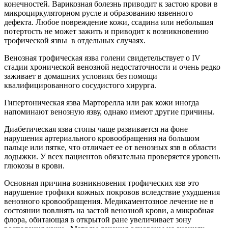
конечностей. Варикозная болезнь приводит к застою крови в
микроциркуляторном русле и образованию язвенного
дефекта. Любое повреждение кожи, ссадина или небольшая
потертость не может зажить и приводит к возникновению
трофической язвы в отдельных случаях.
Венозная трофическая язва голени свидетельствует о IV
стадии хронической венозной недостаточности и очень редко
заживает в домашних условиях без помощи
квалифицированного сосудистого хирурга.
Гипертоническая язва Марторелла или рак кожи иногда
напоминают венозную язву, однако имеют другие причины.
Диабетическая язва стопы чаще развивается на фоне
нарушения артериального кровообращения на большом
пальце или пятке, что отличает ее от венозных язв в области
лодыжки. У всех пациентов обязательна проверяется уровень
глюкозы в крови.
Основная причина возникновения трофических язв это
нарушение трофики кожных покровов вследствие ухудшения
венозного кровообращения. Медикаментозное лечение не в
состоянии повлиять на застой венозной крови, а микробная
флора, обитающая в открытой ране увеличивает зону