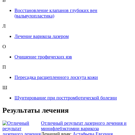
В
Восстановление клапанов глубоких вен
(вальвулопластика)
Л
Лечение варикоза лазером
О
Очищение трофических язв
П
Пересадка расщепленного лоскута кожи
Ш
Шунтирование при посттромботической болезни
Результаты лечения
Отличный результат лазерного лечения и
минифлебэктомии варикоза
Лечащий врач:
Астафьева Евгения