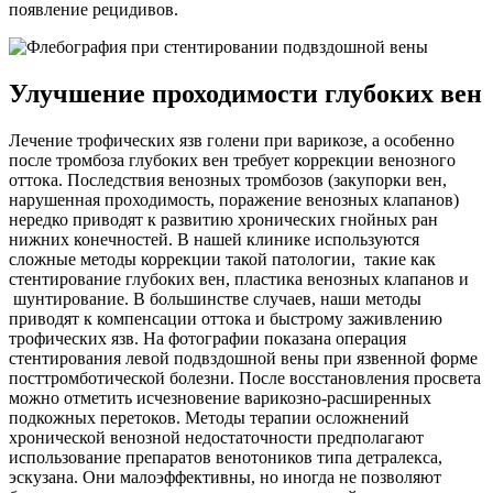
появление рецидивов.
Улучшение проходимости глубоких вен
Лечение трофических язв голени при варикозе, а особенно
после тромбоза глубоких вен требует коррекции венозного
оттока. Последствия венозных тромбозов (закупорки вен,
нарушенная проходимость, поражение венозных клапанов)
нередко приводят к развитию хронических гнойных ран
нижних конечностей. В нашей клинике используются
сложные методы коррекции такой патологии, такие как
стентирование глубоких вен, пластика венозных клапанов и
шунтирование. В большинстве случаев, наши методы
приводят к компенсации оттока и быстрому заживлению
трофических язв. На фотографии показана операция
стентирования левой подвздошной вены при язвенной форме
посттромботической болезни. После восстановления просвета
можно отметить исчезновение варикозно-расширенных
подкожных перетоков. Методы терапии осложнений
хронической венозной недостаточности предполагают
использование препаратов венотоников типа детралекса,
эскузана. Они малоэффективны, но иногда не позволяют