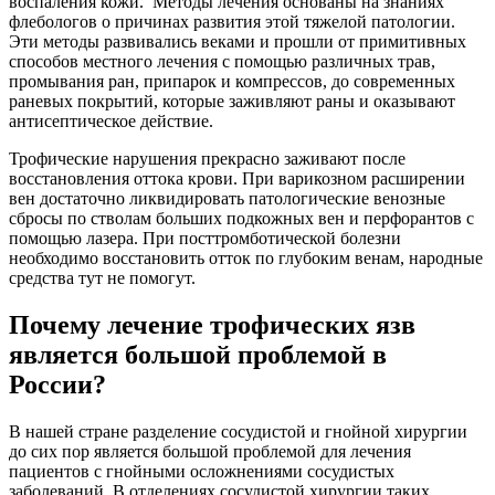
воспаления кожи. Методы лечения основаны на знаниях
флебологов о причинах развития этой тяжелой патологии.
Эти методы развивались веками и прошли от примитивных
способов местного лечения с помощью различных трав,
промывания ран, припарок и компрессов, до современных
раневых покрытий, которые заживляют раны и оказывают
антисептическое действие.
Трофические нарушения прекрасно заживают после
восстановления оттока крови. При варикозном расширении
вен достаточно ликвидировать патологические венозные
сбросы по стволам больших подкожных вен и перфорантов с
помощью лазера. При посттромботической болезни
необходимо восстановить отток по глубоким венам, народные
средства тут не помогут.
Почему лечение трофических язв
является большой проблемой в
России?
В нашей стране разделение сосудистой и гнойной хирургии
до сих пор является большой проблемой для лечения
пациентов с гнойными осложнениями сосудистых
заболеваний. В отделениях сосудистой хирургии таких