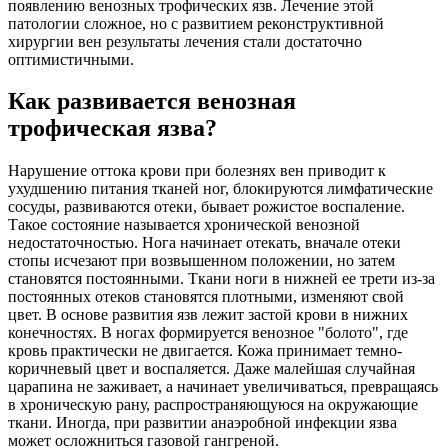
появлению венозных трофических язв. Лечение этой
патологии сложное, но с развитием реконструктивной
хирургии вен результаты лечения стали достаточно
оптимистичными.
Как развивается венозная
трофическая язва?
Нарушение оттока крови при болезнях вен приводит к
ухудшению питания тканей ног, блокируются лимфатические
сосуды, развиваются отеки, бывает рожистое воспаление.
Такое состояние называется хронической венозной
недостаточностью. Нога начинает отекать, вначале отеки
стопы исчезают при возвышенном положении, но затем
становятся постоянными. Ткани ноги в нижней ее трети из-за
постоянных отеков становятся плотными, изменяют свой
цвет. В основе развития язв лежит застой крови в нижних
конечностях. В ногах формируется венозное "болото", где
кровь практически не двигается. Кожа принимает темно-
коричневый цвет и воспаляется. Даже малейшая случайная
царапина не заживает, а начинает увеличиваться, превращаясь
в хроническую рану, распространяющуюся на окружающие
ткани. Иногда, при развитии анаэробной инфекции язва
может осложниться газовой гангреной.