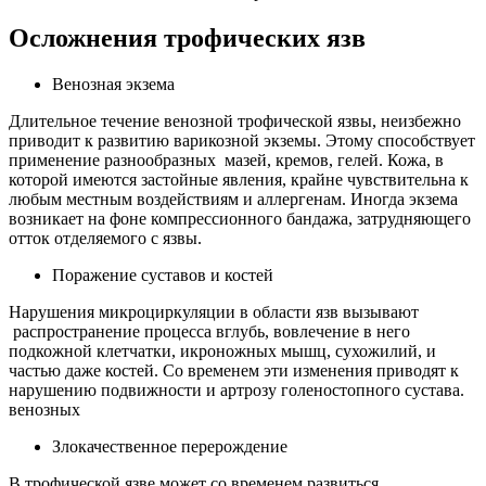
Осложнения трофических язв
Венозная экзема
Длительное течение венозной трофической язвы, неизбежно
приводит к развитию варикозной экземы. Этому способствует
применение разнообразных мазей, кремов, гелей. Кожа, в
которой имеются застойные явления, крайне чувствительна к
любым местным воздействиям и аллергенам. Иногда экзема
возникает на фоне компрессионного бандажа, затрудняющего
отток отделяемого с язвы.
Поражение суставов и костей
Нарушения микроциркуляции в области язв вызывают
распространение процесса вглубь, вовлечение в него
подкожной клетчатки, икроножных мышц, сухожилий, и
частью даже костей. Со временем эти изменения приводят к
нарушению подвижности и артрозу голеностопного сустава.
венозных
Злокачественное перерождение
В трофической язве может со временем развиться