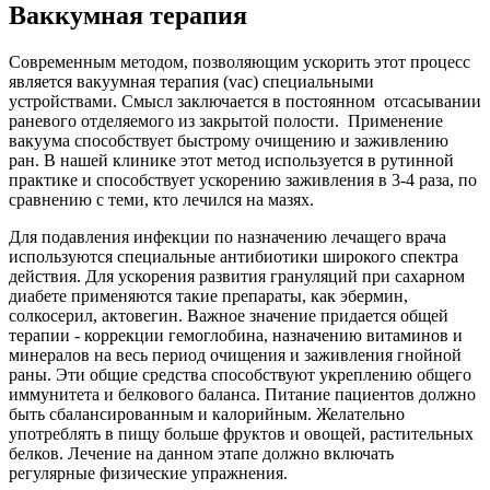
Ваккумная терапия
Современным методом, позволяющим ускорить этот процесс
является вакуумная терапия (vac) специальными
устройствами. Смысл заключается в постоянном отсасывании
раневого отделяемого из закрытой полости. Применение
вакуума способствует быстрому очищению и заживлению
ран. В нашей клинике этот метод используется в рутинной
практике и способствует ускорению заживления в 3-4 раза, по
сравнению с теми, кто лечился на мазях.
Для подавления инфекции по назначению лечащего врача
используются специальные антибиотики широкого спектра
действия. Для ускорения развития грануляций при сахарном
диабете применяются такие препараты, как эбермин,
солкосерил, актовегин. Важное значение придается общей
терапии - коррекции гемоглобина, назначению витаминов и
минералов на весь период очищения и заживления гнойной
раны. Эти общие средства способствуют укреплению общего
иммунитета и белкового баланса. Питание пациентов должно
быть сбалансированным и калорийным. Желательно
употреблять в пищу больше фруктов и овощей, растительных
белков. Лечение на данном этапе должно включать
регулярные физические упражнения.