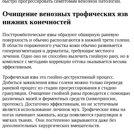
быстро прогрессировать симптомам венозной патологии.
Очищение венозных трофических язв
нижних конечностей
Посттромботические язвы образуют обширную раневую
поверхность и обычно располагаются в нижней трети голени.
В области пораженного участка кожи обычно развивается
гиперпигментация и дерматиты, требующие местного
лечения. Одно оно не способно вылечить гнойную рану, но в
комплексе с методами коррекции оттока оказывается весьма
эффективным.
Трофическая язва это гнойно-деструктивный процесс.
Добиться заживления язвы голени можно только переведя
раневой процесс из стадии прогрессирования в стадию
грануляции. Очищение гнойной раны проводится с помощью
различных мазей и ферментных средств (химотрипсин,
протеокс). Достаточно эффективным, но не эстетичным
является использование личинок мух. Трофические язвы на
ногах начинают заживать, когда появляются грануляции в
мягких тканях. Они постепенно закрываются даже без
дополнительных хирургических вмешательств.