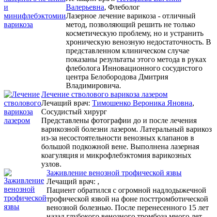
Валерьевна
, Флеболог
Лазерное лечение варикоза - отличный
метод, позволяющий решить не только
косметическую проблему, но и устранить
хроническую венозную недостаточность. В
представленном клиническом случае
показаны результаты этого метода в руках
флеболога Инновационного сосудистого
центра Белобородова Дмитрия
Владимировича.
Лечение стволового варикоза лазером
Лечащий врач:
Тимошенко Вероника Яновна
,
Сосудистый хирург
Представлены фотографии до и после лечения
варикозной болезни лазером. Латеральный варикоз
из-за несостоятельности венозных клапанов в
большой подкожной вене. Выполнена лазерная
коагуляция и микрофлебэктомия варикозных
узлов.
Заживление венозной трофической язвы
Лечащий врач:
,
Пациент обратился с огромной надлодыжечной
трофической язвой на фоне посттромботической
венозной болезнью. После перенесенного 15 лет
назад глубокого венозного тромбоза много лет