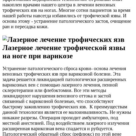
накоплен врачами нашего центра в лечении венозных
трофических язв на ногах. Многие сотни пациентов за время
нашей работы навсегда избавились от трофической язвы. И
основа этому - устранение патологического застоя, очищение
ран и пересадка кожи.
Лазерное лечение трофической язвы
на ноге при варикозе
Устранение патологического сброса крови- основа лечения
венозных трофических язв при варикозной болезни. Эта
задача решается ликвидацией патологически расширенных
варикозных вен с помощью лазерного лечения, пенной
склеротерапии или флебэктомии. Все эти методы
ликвидируют нарушения венозного оттока и застой
связанный с варикозной болезнью, что способствуют
быстрому заживлению трофических язв. К преимуществам
данной технологии является ее малоинвазивность. Не нужны
никакие разрезы. Операция проходит амбулаторно, под
местной анестезией. Под воздействием лазерного излучения
расширенная варикозная вена спадается и рубцуется.
Патологический обратный сброс (рефлюкс) по этой вене