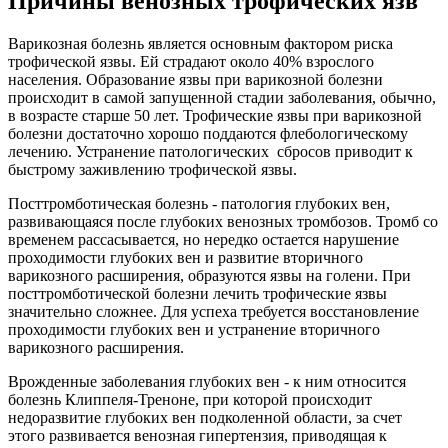
Причины венозных трофических язв
Варикозная болезнь является основным фактором риска
трофической язвы. Ей страдают около 40% взрослого
населения. Образование язвы при варикозной болезни
происходит в самой запущенной стадии заболевания, обычно,
в возрасте старше 50 лет. Трофические язвы при варикозной
болезни достаточно хорошо поддаются флебологическому
лечению. Устранение патологических сбросов приводит к
быстрому заживлению трофической язвы.
Посттромботическая болезнь - патология глубоких вен,
развивающаяся после глубоких венозных тромбозов. Тромб со
временем рассасывается, но нередко остается нарушение
проходимости глубоких вен и развитие вторичного
варикозного расширения, образуются язвы на голени. При
посттромботической болезни лечить трофические язвы
значительно сложнее. Для успеха требуется восстановление
проходимости глубоких вен и устранение вторичного
варикозного расширения.
Врожденные заболевания глубоких вен - к ним относится
болезнь Клиппеля-Треноне, при которой происходит
недоразвитие глубоких вен подколенной области, за счет
этого развивается венозная гипертензия, приводящая к