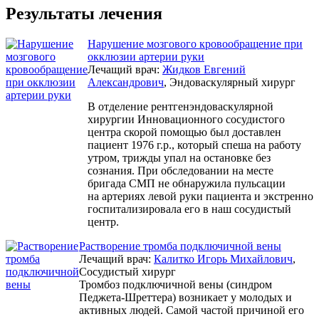
Результаты лечения
Нарушение мозгового кровообращение при
окклюзии артерии руки
Лечащий врач:
Жидков Евгений
Александрович
, Эндоваскулярный хирург
В отделение рентгенэндоваскулярной
хирургии Инновационного сосудистого
центра скорой помощью был доставлен
пациент 1976 г.р., который спеша на работу
утром, трижды упал на остановке без
сознания. При обследовании на месте
бригада СМП не обнаружила пульсации
на артериях левой руки пациента и экстренно
госпитализировала его в наш сосудистый
центр.
Растворение тромба подключичной вены
Лечащий врач:
Калитко Игорь Михайлович
,
Сосудистый хирург
Тромбоз подключичной вены (синдром
Педжета-Шреттера) возникает у молодых и
активных людей. Самой частой причиной его