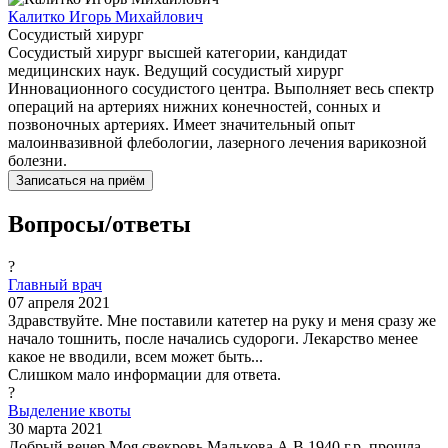
Калитко Игорь Михайлович
Сосудистый хирург
Сосудистый хирург высшей категории, кандидат
медицинских наук. Ведущий сосудистый хирург
Инновационного сосудистого центра. Выполняет весь спектр
операций на артериях нижних конечностей, сонных и
позвоночных артериях. Имеет значительный опыт
малоинвазивной флебологии, лазерного лечения варикозной
болезни.
Записаться на приём
Вопросы/ответы
?
Главный врач
07 апреля 2021
Здравствуйте. Мне поставили катетер на руку и меня сразу же
начало тошнить, после начались судороги. Лекарство менее
какое не вводили, всем может быть...
Слишком мало информации для ответа.
?
Выделение квоты
30 марта 2021
Добрый вечер.Моя свекровь,Малькова А.В.1940 г.р. прошла