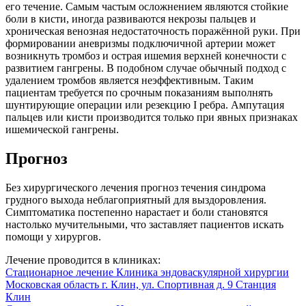
его течение. Самым частым осложнением являются стойкие
боли в кисти, иногда развиваются некрозы пальцев и
хроническая венозная недостаточность поражённой руки. При
формировании аневризмы подключичной артерии может
возникнуть тромбоз и острая ишемия верхней конечности с
развитием гангрены. В подобном случае обычный подход с
удалением тромбов является неэффективным. Таким
пациентам требуется по срочным показаниям выполнять
шунтирующие операции или резекцию I ребра. Ампутация
пальцев или кисти производится только при явных признаках
ишемической гангрены.
Прогноз
Без хирургического лечения прогноз течения синдрома
грудного выхода неблагоприятный для выздоровления.
Симптоматика постепенно нарастает и боли становятся
настолько мучительными, что заставляет пациентов искать
помощи у хирургов.
Лечение проводится в клиниках:
Стационарное лечение
Клиника эндоваскулярной хирургии
Московская область г. Клин, ул. Спортивная д. 9
Станция
Клин