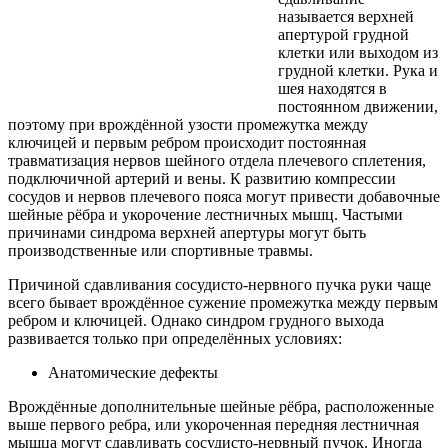
называется верхней
апертурой грудной
клетки или выходом из
грудной клетки. Рука и
шея находятся в
постоянном движении,
поэтому при врождённой узости промежутка между
ключицей и первым ребром происходит постоянная
травматизация нервов шейного отдела плечевого сплетения,
подключичной артерий и вены. К развитию компрессии
сосудов и нервов плечевого пояса могут привести добавочные
шейные рёбра и укорочение лестничных мышц. Частыми
причинами синдрома верхней апертуры могут быть
производственные или спортивные травмы.
Причиной сдавливания сосудисто-нервного пучка руки чаще
всего бывает врождённое сужение промежутка между первым
ребром и ключицей. Однако синдром грудного выхода
развивается только при определённых условиях:
Анатомические дефекты
Врождённые дополнительные шейные рёбра, расположенные
выше первого ребра, или укороченная передняя лестничная
мышца могут сдавливать сосудисто-нервный пучок. Иногда