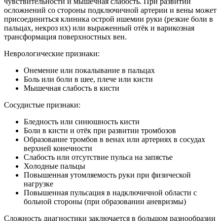
чувствительности и мышечная слабость. При развитии
осложнений со стороны подключичной артерии и вены может
присоединиться клиника острой ишемии руки (резкие боли в
пальцах, некроз их) или выраженный отёк и варикозная
трансформация поверхностных вен.
Неврологические признаки:
Онемение или покалывание в пальцах
Боль или боли в шее, плече или кисти
Мышечная слабость в кисти
Сосудистые признаки:
Бледность или синюшность кисти
Боли в кисти и отёк при развитии тромбозов
Образование тромбов в венах или артериях в сосудах
верхней конечности
Слабость или отсутствие пульса на запястье
Холодные пальцы
Повышенная утомляемость руки при физической
нагрузке
Повышенная пульсация в надключичной области с
больной стороны (при образовании аневризмы)
Сложность диагностики заключается в большом разнообразии