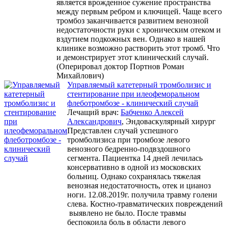
является врожденное сужение пространства
между первым ребром и ключицей. Чаще всего
тромбоз заканчивается развитием венозной
недостаточности руки с хроническим отеком и
вздутием подкожных вен. Однако в нашей
клинике возможно растворить этот тромб. Что
и демонстрирует этот клинический случай.
(Оперировал доктор Портнов Роман
Михайлович)
Управляемый катетерный тромболизис и
стентирование при илеофеморальном
флеботромбозе - клинический случай
Лечащий врач:
Бабченко Алексей
Александрович
, Эндоваскулярный хирург
Представлен случай успешного
тромболизиса при тромбозе левого
венозного бедренно-подвздошного
сегмента. Пациентка 14 дней лечилась
консервативно в одной из московских
больниц. Однако сохранялась тяжелая
венозная недостаточность, отек и цианоз
ноги. 12.08.2019г. получила травму голени
слева. Костно-травматических повреждений
выявлено не было. После травмы
беспокоила боль в области левого