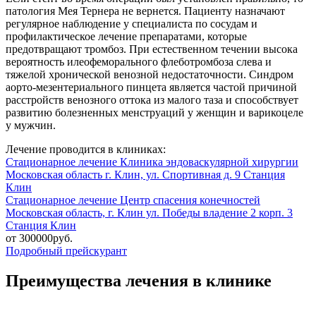
патология Мея Тернера не вернется. Пациенту назначают
регулярное наблюдение у специалиста по сосудам и
профилактическое лечение препаратами, которые
предотвращают тромбоз. При естественном течении высока
вероятность илеофеморального флеботромбоза слева и
тяжелой хронической венозной недостаточности. Синдром
аорто-мезентериального пинцета является частой причиной
расстройств венозного оттока из малого таза и способствует
развитию болезненных менструаций у женщин и варикоцеле
у мужчин.
Лечение проводится в клиниках:
Стационарное лечение
Клиника эндоваскулярной хирургии
Московская область г. Клин, ул. Спортивная д. 9
Станция
Клин
Стационарное лечение
Центр спасения конечностей
Московская область, г. Клин ул. Победы владение 2 корп. 3
Станция Клин
от 300000руб.
Подробный прейскурант
Преимущества лечения в клинике