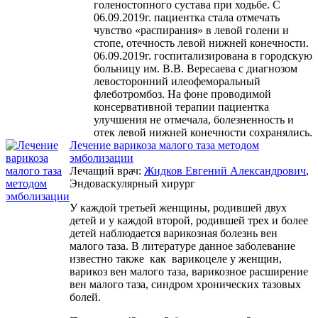
голеностопного сустава при ходьбе. С
06.09.2019г. пациентка стала отмечать
чувство «распирания» в левой голени и
стопе, отечность левой нижней конечности.
06.09.2019г. госпитализирована в городскую
больницу им. В.В. Вересаева с диагнозом
левосторонний илеофеморальный
флеботромбоз. На фоне проводимой
консервативной терапии пациентка
улучшения не отмечала, болезненность и
отек левой нижней конечности сохранялись.
Лечение варикоза малого таза методом
эмболизации
Лечащий врач:
Жидков Евгений Александрович
,
Эндоваскулярный хирург
У каждой третьей женщины, родившей двух
детей и у каждой второй, родившей трех и более
детей наблюдается варикозная болезнь вен
малого таза. В литературе данное заболевание
известно также как варикоцеле у женщин,
варикоз вен малого таза, варикозное расширение
вен малого таза, синдром хронических тазовых
болей.