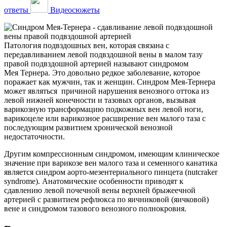
ответы
Видеосюжеты
Патология подвздошных вен, которая связана с
передавливанием левой подвздошной вены в малом тазу
правой подвздошной артерией называют синдромом
Мея Тернера. Это довольно редкое заболевание, которое
поражает как мужчин, так и женщин. Синдром Мея-Тернера
может являться причиной нарушения венозного оттока из
левой нижней конечности и тазовых органов, вызывая
варикозную трансформацию подкожных вен левой ноги,
варикоцеле или варикозное расширение вен малого таза с
последующим развитием хронической венозной
недостаточности.
Другим компрессионным синдромом, имеющим клиническое
значение при варикозе вен малого таза и семенного канатика
является синдром аорто-мезентериального пинцета (nutcraker
syndrome). Анатомические особенности приводят к
сдавлению левой почечной вены верхней брыжеечной
артерией с развитием рефлюкса по яичниковой (яичковой)
вене и синдромом тазового венозного полнокровия.