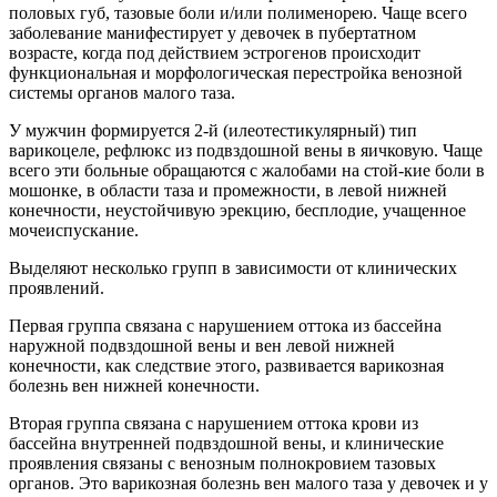
половых губ, тазовые боли и/или полименорею. Чаще всего
заболевание манифестирует у девочек в пубертатном
возрасте, когда под действием эстрогенов происходит
функциональная и морфологическая перестройка венозной
системы органов малого таза.
У мужчин формируется 2-й (илеотестикулярный) тип
варикоцеле, рефлюкс из подвздошной вены в яичковую. Чаще
всего эти больные обращаются с жалобами на стой-кие боли в
мошонке, в области таза и промежности, в левой нижней
конечности, неустойчивую эрекцию, бесплодие, учащенное
мочеиспускание.
Выделяют несколько групп в зависимости от клинических
проявлений.
Первая группа связана с нарушением оттока из бассейна
наружной подвздошной вены и вен левой нижней
конечности, как следствие этого, развивается варикозная
болезнь вен нижней конечности.
Вторая группа связана с нарушением оттока крови из
бассейна внутренней подвздошной вены, и клинические
проявления связаны с венозным полнокровием тазовых
органов. Это варикозная болезнь вен малого таза у девочек и у