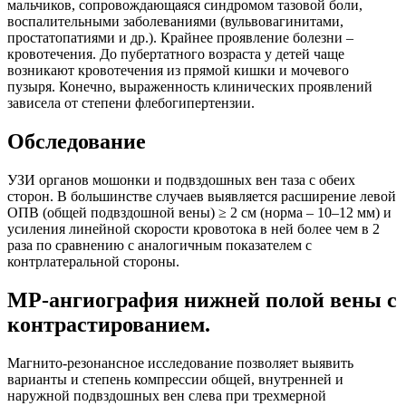
мальчиков, сопровождающаяся синдромом тазовой боли,
воспалительными заболеваниями (вульвовагинитами,
простатопатиями и др.). Крайнее проявление болезни –
кровотечения. До пубертатного возраста у детей чаще
возникают кровотечения из прямой кишки и мочевого
пузыря. Конечно, выраженность клинических проявлений
зависела от степени флебогипертензии.
Обследование
УЗИ органов мошонки и подвздошных вен таза с обеих
сторон. В большинстве случаев выявляется расширение левой
ОПВ (общей подвздошной вены) ≥ 2 см (норма – 10–12 мм) и
усиления линейной скорости кровотока в ней более чем в 2
раза по сравнению с аналогичным показателем с
контрлатеральной стороны.
МР-ангиография нижней полой вены с
контрастированием.
Магнито-резонансное исследование позволяет выявить
варианты и степень компрессии общей, внутренней и
наружной подвздошных вен слева при трехмерной