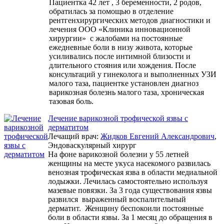
Пациентка 42 лет , 3 беременности, 2 родов,
обратилась за помощью в отделение
рентгенхирургических методов диагностики и
лечения ООО «Клиника инновационной
хирургии» с жалобами на постоянные
ежедневные боли в низу живота, которые
усиливались после интимной близости и
длительного стояния или хождения. После
консультаций у гинеколога и выполненных УЗИ
малого таза, пациентке установлен диагноз
варикозная болезнь малого таза, хроническая
тазовая боль.
Лечение варикозной трофической язвы с
дерматитом
Лечащий врач:
Жидков Евгений Александрович
,
Эндоваскулярный хирург
На фоне варикозной болезни у 55 летней
женщины на месте укуса насекомого развилась
венозная трофическая язва в области медиальной
лодыжки. Лечилась самостоятельно используя
мазевые повязки. За 3 года существования язвы
развился выраженный воспалительный
дерматит. Женщину беспокоили постоянные
боли в области язвы. За 1 месяц до обращения в