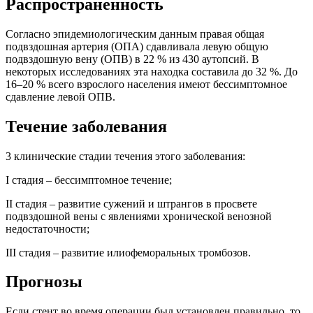
Распространенность
Согласно эпидемиологическим данным правая общая
подвздошная артерия (ОПА) сдавливала левую общую
подвздошную вену (ОПВ) в 22 % из 430 аутопсий. В
некоторых исследованиях эта находка составила до 32 %. До
16–20 % всего взрослого населения имеют бессимптомное
сдавление левой ОПВ.
Течение заболевания
3 клинические стадии течения этого заболевания:
I стадия – бессимптомное течение;
II стадия – развитие сужений и штрангов в просвете
подвздошной вены с явлениями хронической венозной
недостаточности;
III стадия – развитие илиофеморальных тромбозов.
Прогнозы
Если стент во время операции был установлен правильно, то