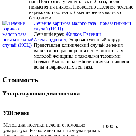
наш Центр язва увеличилась в 2 раза, после
применения пиявок. Проведено лазерное лечение
варикозной болезни. Язвы перевязывались с
бетадином.
Лечение варикоза малого таза - показательный
случай (ИСЦ)
Лечащий врач:
Жидков Евгений
Александрович
, Эндоваскулярный хирург
Представлен клинический случай лечения
варикозного расширения вен малого таза у
молодой женщины с тяжелыми тазовыми
болями. Выполнена эмболизация яичниковой
вены и варикозных вен таза.
Стоимость
Ультразвуковая диагностика
УЗИ печени
Метод диагностики печени с помощью
1 000 р.
ультразвука. Безболезненный и амбулаторный.
Позволяет диагностировать многие