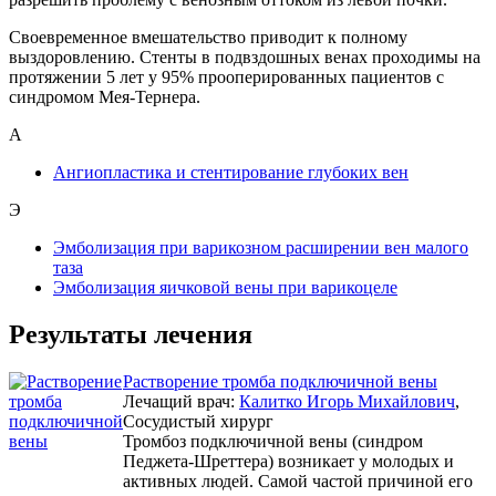
Своевременное вмешательство приводит к полному
выздоровлению. Стенты в подвздошных венах проходимы на
протяжении 5 лет у 95% прооперированных пациентов с
синдромом Мея-Тернера.
А
Ангиопластика и стентирование глубоких вен
Э
Эмболизация при варикозном расширении вен малого
таза
Эмболизация яичковой вены при варикоцеле
Результаты лечения
Растворение тромба подключичной вены
Лечащий врач:
Калитко Игорь Михайлович
,
Сосудистый хирург
Тромбоз подключичной вены (синдром
Педжета-Шреттера) возникает у молодых и
активных людей. Самой частой причиной его