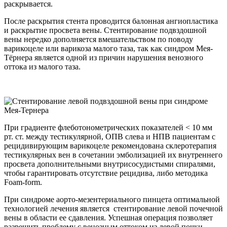
раскрывается.
После раскрытия стента проводится балонная ангиопластика
и раскрытие просвета вены. Стентирование подвздошной
вены нередко дополняется вмешательством по поводу
варикоцеле или варикоза малого таза, так как синдром Мея-
Тёрнера является одной из причин нарушения венозного
оттока из малого таза.
При градиенте флеботонометрических показателей < 10 мм
рт. ст. между тестикулярной, ОПВ слева и НПВ пациентам с
рецидивирующим варикоцеле рекомендована склеротерапия
тестикулярных вен в сочетании эмболизацией их внутреннего
просвета дополнительными внутрисосудистыми спиралями,
чтобы гарантировать отсутствие рецидива, либо методика
Foam-form.
При синдроме аорто-мезентериального пинцета оптимальной
технологией лечения является стентирование левой почечной
вены в области ее сдавления. Успешная операция позволяет
разрешить проблему с венозным оттоком из левой почки.