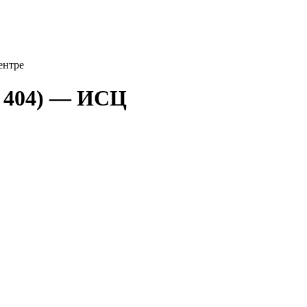
ентре
а 404) — ИСЦ