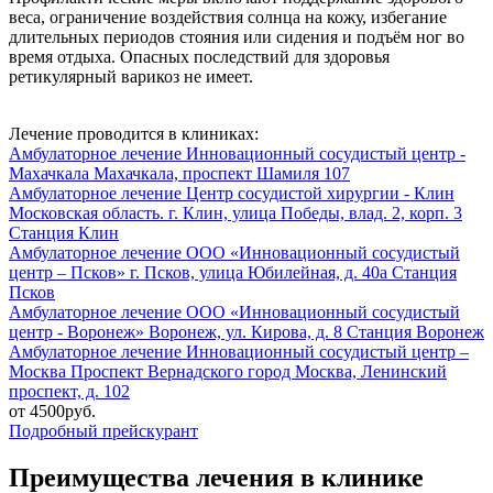
веса, ограничение воздействия солнца на кожу, избегание
длительных периодов стояния или сидения и подъём ног во
время отдыха. Опасных последствий для здоровья
ретикулярный варикоз не имеет.
Лечение проводится в клиниках:
Амбулаторное лечение
Инновационный сосудистый центр -
Махачкала
Махачкала, проспект Шамиля 107
Амбулаторное лечение
Центр сосудистой хирургии - Клин
Московская область. г. Клин, улица Победы, влад. 2, корп. 3
Станция Клин
Амбулаторное лечение
ООО «Инновационный сосудистый
центр – Псков»
г. Псков, улица Юбилейная, д. 40а
Станция
Псков
Амбулаторное лечение
ООО «Инновационный сосудистый
центр - Воронеж»
Воронеж, ул. Кирова, д. 8
Станция Воронеж
Амбулаторное лечение
Инновационный сосудистый центр –
Москва
Проспект Вернадского
город Москва, Ленинский
проспект, д. 102
от 4500руб.
Подробный прейскурант
Преимущества лечения в клинике