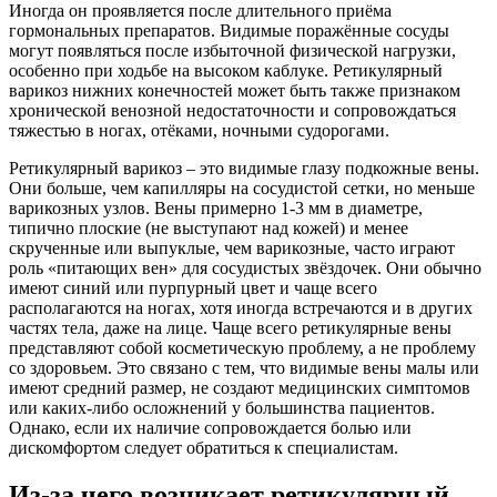
Иногда он проявляется после длительного приёма
гормональных препаратов. Видимые поражённые сосуды
могут появляться после избыточной физической нагрузки,
особенно при ходьбе на высоком каблуке. Ретикулярный
варикоз нижних конечностей может быть также признаком
хронической венозной недостаточности и сопровождаться
тяжестью в ногах, отёками, ночными судорогами.
Ретикулярный варикоз – это видимые глазу подкожные вены.
Они больше, чем капилляры на сосудистой сетки, но меньше
варикозных узлов. Вены примерно 1-3 мм в диаметре,
типично плоские (не выступают над кожей) и менее
скрученные или выпуклые, чем варикозные, часто играют
роль «питающих вен» для сосудистых звёздочек. Они обычно
имеют синий или пурпурный цвет и чаще всего
располагаются на ногах, хотя иногда встречаются и в других
частях тела, даже на лице. Чаще всего ретикулярные вены
представляют собой косметическую проблему, а не проблему
со здоровьем. Это связано с тем, что видимые вены малы или
имеют средний размер, не создают медицинских симптомов
или каких-либо осложнений у большинства пациентов.
Однако, если их наличие сопровождается болью или
дискомфортом следует обратиться к специалистам.
Из-за чего возникает ретикулярный