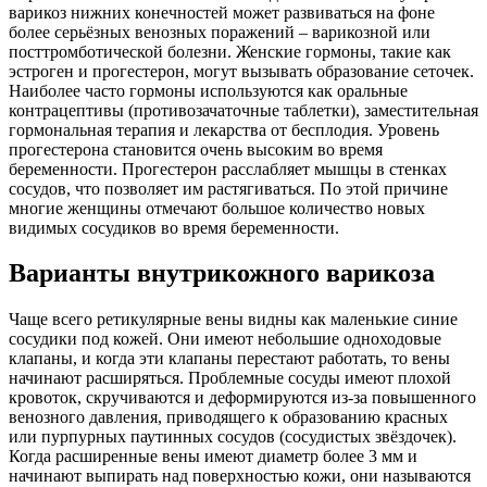
варикоз нижних конечностей может развиваться на фоне
более серьёзных венозных поражений – варикозной или
посттромботической болезни. Женские гормоны, такие как
эстроген и прогестерон, могут вызывать образование сеточек.
Наиболее часто гормоны используются как оральные
контрацептивы (противозачаточные таблетки), заместительная
гормональная терапия и лекарства от бесплодия. Уровень
прогестерона становится очень высоким во время
беременности. Прогестерон расслабляет мышцы в стенках
сосудов, что позволяет им растягиваться. По этой причине
многие женщины отмечают большое количество новых
видимых сосудиков во время беременности.
Варианты внутрикожного варикоза
Чаще всего ретикулярные вены видны как маленькие синие
сосудики под кожей. Они имеют небольшие одноходовые
клапаны, и когда эти клапаны перестают работать, то вены
начинают расширяться. Проблемные сосуды имеют плохой
кровоток, скручиваются и деформируются из-за повышенного
венозного давления, приводящего к образованию красных
или пурпурных паутинных сосудов (сосудистых звёздочек).
Когда расширенные вены имеют диаметр более 3 мм и
начинают выпирать над поверхностью кожи, они называются