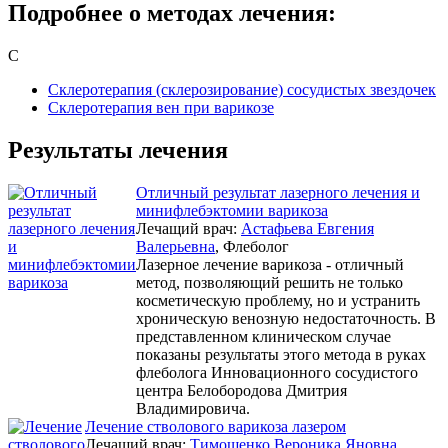
Подробнее о методах лечения:
С
Склеротерапия (склерозирование) сосудистых звездочек
Склеротерапия вен при варикозе
Результаты лечения
Отличный результат лазерного лечения и
минифлебэктомии варикоза
Лечащий врач:
Астафьева Евгения
Валерьевна
, Флеболог
Лазерное лечение варикоза - отличный
метод, позволяющий решить не только
косметическую проблему, но и устранить
хроническую венозную недостаточность. В
представленном клиническом случае
показаны результаты этого метода в руках
флеболога Инновационного сосудистого
центра Белобородова Дмитрия
Владимировича.
Лечение стволового варикоза лазером
Лечащий врач:
Тимошенко Вероника Яновна
,