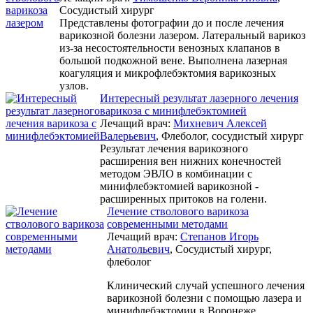
Сосудистый хирург
Представлены фотографии до и после лечения
варикозной болезни лазером. Латеральный варикоз
из-за несостоятельности венозных клапанов в
большой подкожной вене. Выполнена лазерная
коагуляция и микрофлебэктомия варикозных
узлов.
Интересный результат лазерного лечения
варикоза с минифлебэктомией
Лечащий врач:
Михневич Алексей
Валерьевич
, Флеболог, сосудистый хирург
Результат лечения варикозного
расширения вен нижних конечностей
методом ЭВЛО в комбинации с
минифлебэктомией варикозной -
расширенных притоков на голени.
Лечение стволового варикоза
современными методами
Лечащий врач:
Степанов Игорь
Анатольевич
, Сосудистый хирург,
флеболог
Клинический случай успешного лечения
варикозной болезни с помощью лазера и
минифлебэктомии в Воронеже