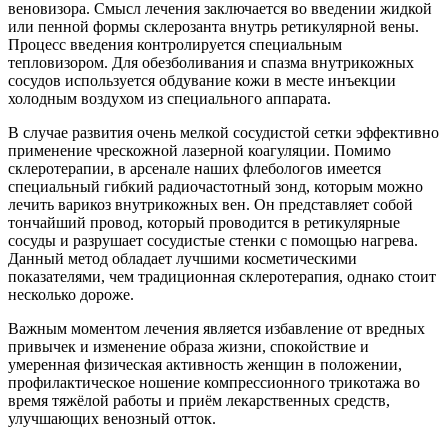
веновизора. Смысл лечения заключается во введении жидкой
или пенной формы склерозанта внутрь ретикулярной вены.
Процесс введения контролируется специальным
тепловизором. Для обезболивания и спазма внутрикожных
сосудов используется обдувание кожи в месте инъекции
холодным воздухом из специального аппарата.
В случае развития очень мелкой сосудистой сетки эффективно
применение чрескожной лазерной коагуляции. Помимо
склеротерапии, в арсенале наших флебологов имеется
специальный гибкий радиочастотный зонд, которым можно
лечить варикоз внутрикожных вен. Он представляет собой
тончайший провод, который проводится в ретикулярные
сосуды и разрушает сосудистые стенки с помощью нагрева.
Данный метод обладает лучшими косметическими
показателями, чем традиционная склеротерапия, однако стоит
несколько дороже.
Важным моментом лечения является избавление от вредных
привычек и изменение образа жизни, спокойствие и
умеренная физическая активность женщин в положении,
профилактическое ношение компрессионного трикотажа во
время тяжёлой работы и приём лекарственных средств,
улучшающих венозный отток.