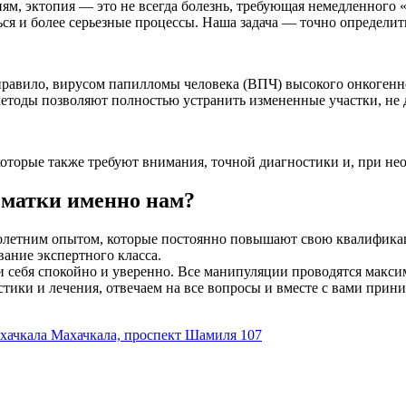
, эктопия — это не всегда болезнь, требующая немедленного «
ся и более серьезные процессы. Наша задача — точно определит
правило, вирусом папилломы человека (ВПЧ) высокого онкогенно
методы позволяют полностью устранить измененные участки, не д
оторые также требуют внимания, точной диагностики и, при нео
 матки именно нам?
олетним опытом, которые постоянно повышают свою квалифика
ание экспертного класса.
и себя спокойно и уверенно. Все манипуляции проводятся макси
ики и лечения, отвечаем на все вопросы и вместе с вами прин
хачкала
Махачкала, проспект Шамиля 107