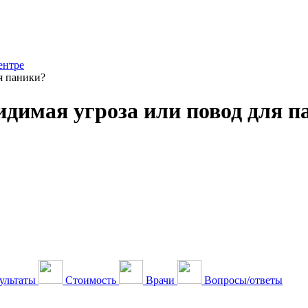
ентре
я паники?
димая угроза или повод для п
ультаты
Стоимость
Врачи
Вопросы/ответы