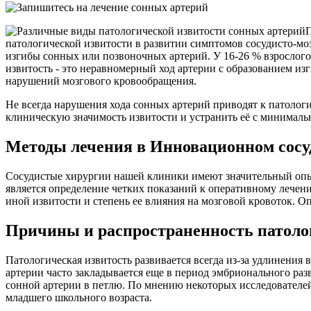
П
патологической извитости в развитии симптомов сосудисто-моз
изгибы сонных или позвоночных артерий. У 16-26 % взрослого
извитость - это неравномерный ход артерии с образованием из
нарушений мозгового кровообращения.
Не всегда нарушения хода сонных артерий приводят к патолог
клиническую значимость извитости и устранить её с минималь
Методы лечения в Инновационном сосу
Сосудистые хирургии нашей клиники имеют значительный опыт
является определение четких показаний к оперативному лечен
иной извитости и степень ее влияния на мозговой кровоток. 
Причины и распространенность патоло
Патологическая извитость развивается всегда из-за удлинения
артерии часто закладывается еще в период эмбрионального раз
сонной артерии в петлю. По мнению некоторых исследователей
младшего школьного возраста.