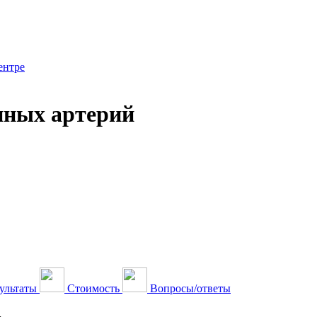
ентре
нных артерий
ультаты
Стоимость
Вопросы/ответы