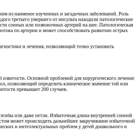
ним из наименее изученных и загадочных заболеваний. Роль
ждого третьего умершего от инсульта находили патологические
сти сонных или позвоночных артерий на шее. Патологическая
овотока по артерии и может способствовать развитию острых
иагностики и лечения, позволяющий точно установить
 извитости. Основной проблемой для хирургического лечение
кол, позволяющий определить клиническое значение той или
итости превышает 200 случаев.
 изгибы или даже петли. Избыточная длина внутренней сонной
зрастом может происходить дальнейшее закручивание избыточной
ческих и интеллектуальных проблем у детей дошкольного и