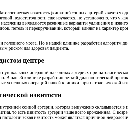
атологическая извитость (кинкинг) сонных артерий является од
говой недостаточности еще изучается, но установлено, что у ка
 населения выявляются различные варианты удлинения и извито
гибов, петель и перекручиваний, который влияет на характер кр
ии головного мозга. Но в нашей клинике разработан алгоритм д
ным риском для здоровья пациента.
дистом центре
 уникальных операций на сонных артериях при патологической
ию. В нашей клинике разработан четкий диагностический прото
Опыт успешных операций нашей клиники при патологической изв
гической извитости
 внутренней сонной артерии, которая вынуждено складывается в
вития, то есть извитость артерии чаще всего врожденная. С во
 патологическая извитость может являться причиной неврологи