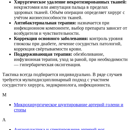
Хирургическое удаление некротизированных тканей:
некрэктомия или ампутация пальца в пределах
здоровых тканей. Объём операции определяет хирург с
учётом жизнеспособности тканей.
Антибактериальная терапия:
назначается при
инфекционном компоненте, выбор препарата зависит от
возбудителя и чувствительности.
Коррекция основного заболевания:
контроль уровня
глюкозы при диабете, лечение сосудистых патологий,
коррекция свёртываемости крови.
Поддерживающая терапия:
обезболивание,
инфузионная терапия, уход за раной, при необходимости
— гипербарическая оксигенация.
Тактика всегда подбирается индивидуально. В ряде случаев
требуется мультидисциплинарный подход с участием
сосудистого хирурга, эндокринолога, инфекциониста.
М
Микрохирургическое шунтирование артерий голени и
стопы
А
Ангиопластика и стентирование артерий ног