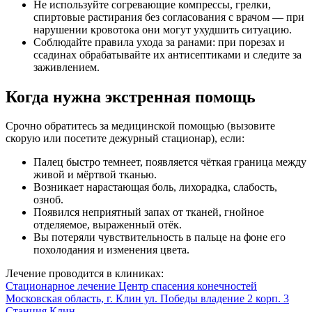
Не используйте согревающие компрессы, грелки,
спиртовые растирания без согласования с врачом — при
нарушении кровотока они могут ухудшить ситуацию.
Соблюдайте правила ухода за ранами: при порезах и
ссадинах обрабатывайте их антисептиками и следите за
заживлением.
Когда нужна экстренная помощь
Срочно обратитесь за медицинской помощью (вызовите
скорую или посетите дежурный стационар), если:
Палец быстро темнеет, появляется чёткая граница между
живой и мёртвой тканью.
Возникает нарастающая боль, лихорадка, слабость,
озноб.
Появился неприятный запах от тканей, гнойное
отделяемое, выраженный отёк.
Вы потеряли чувствительность в пальце на фоне его
похолодания и изменения цвета.
Лечение проводится в клиниках:
Стационарное лечение
Центр спасения конечностей
Московская область, г. Клин ул. Победы владение 2 корп. 3
Станция Клин