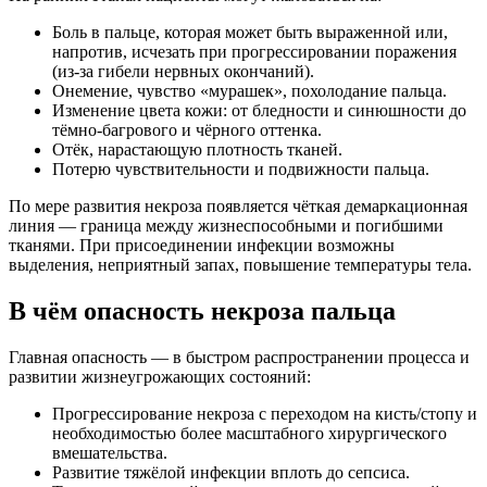
Боль в пальце, которая может быть выраженной или,
напротив, исчезать при прогрессировании поражения
(из‑за гибели нервных окончаний).
Онемение, чувство «мурашек», похолодание пальца.
Изменение цвета кожи: от бледности и синюшности до
тёмно‑багрового и чёрного оттенка.
Отёк, нарастающую плотность тканей.
Потерю чувствительности и подвижности пальца.
По мере развития некроза появляется чёткая демаркационная
линия — граница между жизнеспособными и погибшими
тканями. При присоединении инфекции возможны
выделения, неприятный запах, повышение температуры тела.
В чём опасность некроза пальца
Главная опасность — в быстром распространении процесса и
развитии жизнеугрожающих состояний:
Прогрессирование некроза с переходом на кисть/стопу и
необходимостью более масштабного хирургического
вмешательства.
Развитие тяжёлой инфекции вплоть до сепсиса.