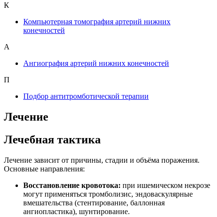
К
Компьютерная томография артерий нижних
конечностей
А
Ангиография артерий нижних конечностей
П
Подбор антитромботической терапии
Лечение
Лечебная тактика
Лечение зависит от причины, стадии и объёма поражения.
Основные направления:
Восстановление кровотока:
при ишемическом некрозе
могут применяться тромболизис, эндоваскулярные
вмешательства (стентирование, баллонная
ангиопластика), шунтирование.