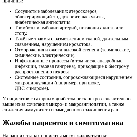
причины:
Сосудистые заболевания: атеросклероз,
облитерирующий эндартериит, васкулиты,
диабетическая ангиопатия.
Тромбозы и эмболии артерий, питающих кисть или
стопу.
Тяжёлые травмы с размозжением тканей, длительным
сдавлением, нарушением кровотока.
Отморожения и ожоги высокой степени (термические,
химические, электрические).
Инфекционные процессы (в том числе анаэробные
инфекции, газовая гангрена), приводящие к быстрому
распространению некроза.
Системные состояния, сопровождающиеся нарушением
микроциркуляции (например, при шоке,
ДВС‑синдроме).
У пациентов с сахарным диабетом риск некроза значительно
выше из‑за сочетания микро- и макроангиопатии, а также
снижения иммунитета и замедленного заживления ран.
Жалобы пациентов и симптоматика
На ранних этапах пациенты могут жаловаться на: