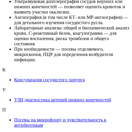
Ультразвуковая допплерография сосудов верхних или
нижних конечностей — позволяет оценить кровоток и
выявить участки окклюзии.
Ангиография (в том числе КТ‑ или МР‑ангиография) —
для детального изучения сосудистого русла.
Лабораторные анализы: общий и биохимический анализ
крови, С‑реактивный белок, коагулограмма — для
оценки воспаления, риска тромбозов и общего
состояния.
При необходимости — посевы отделяемого,
микроскопия, ПЦР для определения возбудителя
инфекции.
К
Консультация сосудистого хирурга
У
УЗИ диагностика артерий нижних конечностей
П
Посевы на микрофлору и чувствительность к
антибиотикам