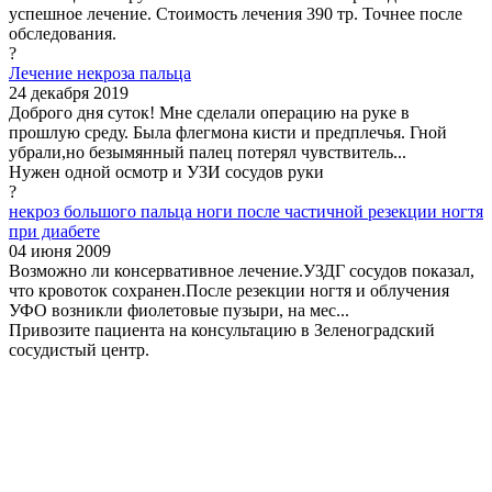
успешное лечение. Стоимость лечения 390 тр. Точнее после
обследования.
?
Лечение некроза пальца
24 декабря 2019
Доброго дня суток! Мне сделали операцию на руке в
прошлую среду. Была флегмона кисти и предплечья. Гной
убрали,но безымянный палец потерял чувствитель...
Нужен одной осмотр и УЗИ сосудов руки
?
некроз большого пальца ноги после частичной резекции ногтя
при диабете
04 июня 2009
Возможно ли консервативное лечение.УЗДГ сосудов показал,
что кровоток сохранен.После резекции ногтя и облучения
УФО возникли фиолетовые пузыри, на мес...
Привозите пациента на консультацию в Зеленоградский
сосудистый центр.