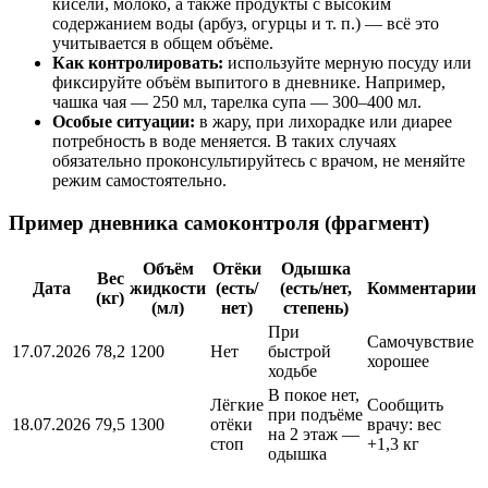
кисели, молоко, а также продукты с высоким
содержанием воды (арбуз, огурцы и т. п.) — всё это
учитывается в общем объёме.
Как контролировать:
используйте мерную посуду или
фиксируйте объём выпитого в дневнике. Например,
чашка чая — 250 мл, тарелка супа — 300–400 мл.
Особые ситуации:
в жару, при лихорадке или диарее
потребность в воде меняется. В таких случаях
обязательно проконсультируйтесь с врачом, не меняйте
режим самостоятельно.
Пример дневника самоконтроля (фрагмент)
Объём
Отёки
Одышка
Вес
Дата
жидкости
(есть/
(есть/нет,
Комментарии
(кг)
(мл)
нет)
степень)
При
Самочувствие
17.07.2026
78,2
1200
Нет
быстрой
хорошее
ходьбе
В покое нет,
Лёгкие
Сообщить
при подъёме
18.07.2026
79,5
1300
отёки
врачу: вес
на 2 этаж —
стоп
+1,3 кг
одышка