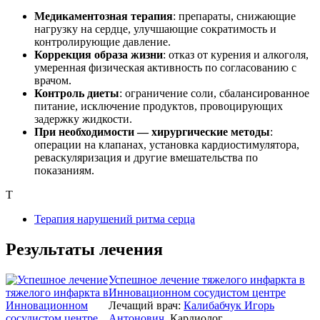
Медикаментозная терапия
: препараты, снижающие
нагрузку на сердце, улучшающие сократимость и
контролирующие давление.
Коррекция образа жизни
: отказ от курения и алкоголя,
умеренная физическая активность по согласованию с
врачом.
Контроль диеты
: ограничение соли, сбалансированное
питание, исключение продуктов, провоцирующих
задержку жидкости.
При необходимости — хирургические методы
:
операции на клапанах, установка кардиостимулятора,
реваскуляризация и другие вмешательства по
показаниям.
Т
Терапия нарушений ритма серца
Результаты лечения
Успешное лечение тяжелого инфаркта в
Инновационном сосудистом центре
Лечащий врач:
Калибабчук Игорь
Антонович
, Кардиолог