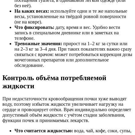
посещения туалета, в одинаковой лёгкой одежде (или
без неё).
На каких весах:
используйте одни и те же напольные
весы, установленные на твёрдой ровной поверхности
(не на ковре).
Что фиксировать:
дату, время и вес. Удобно вести
запись в специальном дневнике или в заметках на
телефоне.
Тревожные значения:
прирост на 1–2 кг за сутки или
на 2–3 кг за 3–4 дня. При таких показателях важно сразу
связаться с врачом: может потребоваться коррекция дозы
мочегонных препаратов или дополнительное
обследование.
Контроль объёма потребляемой
жидкости
При недостаточности кровообращения почки хуже выводят
воду, поэтому избыток жидкости увеличивает нагрузку на
сердце и провоцирует отёки. Врач индивидуально определяет
допустимый объём жидкости с учётом стадии заболевания,
функции почек и принимаемых лекарств.
Что считается жидкостью:
вода, чай, кофе, соки, супы,