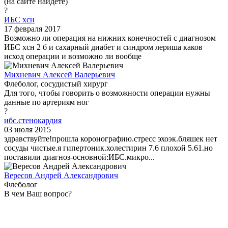
(на сайте найдете)
?
ИБС хсн
17 февраля 2017
Возможно ли операция на нижних конечностей с диагнозом
ИБС хсн 2 б и сахарный диабет и синдром лериша каков
исход операции и возможно ли вообще
Михневич Алексей Валерьевич
Флеболог, сосудистый хирург
Для того, чтобы говорить о возможности операции нужны
данные по артериям ног
?
ибс.стенокардия
03 июля 2015
здравствуйте!прошла коронографию.стресс эхоэк.бляшек нет
сосуды чистые.я гипертоник.холестирин 7.6 плохой 5.61.но
поставили диагноз-основной:ИБС.микро...
Вересов Андрей Александрович
Флеболог
В чем Ваш вопрос?