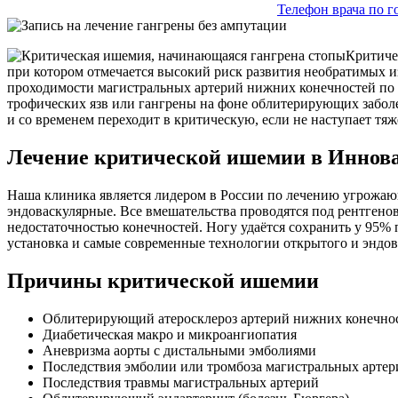
Телефон врача по 
Критиче
при котором отмечается высокий риск развития необратимых и
проходимости магистральных артерий нижних конечностей по 
трофических язв или гангрены на фоне облитерирующих забол
и со временем переходит в критическую, если не наступает т
Лечение критической ишемии в Иннова
Наша клиника является лидером в России по лечению угрожающ
эндоваскулярные. Все вмешательства проводятся под рентген
недостаточностью конечностей. Ногу удаётся сохранить у 95
установка и самые современные технологии открытого и эндов
Причины критической ишемии
Облитерирующий атеросклероз артерий нижних конечно
Диабетическая макро и микроангиопатия
Аневризма аорты с дистальными эмболиями
Последствия эмболии или тромбоза магистральных артер
Последствия травмы магистральных артерий