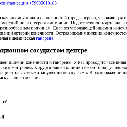
госпитализации +79035019183
ская ишемия нижних конечностей (предгангрена, угрожающая иш
зменений ноги и угроза ампутации. Недостаточность артериаль
разнообразным причинам. Диагноз угрожающей ишемии конечнос
еваний артерий конечности. Острая ишемия нижних конечностей
яжёлая ишемическая
гангрена
.
ционном сосудистом центре
ей ишемии конечности и гангрены. У нас проводятся все виды х
овским контролем. Хирурги нашей клиники имеют опыт успешног
% пациентов с самыми запущенными случаями. В распоряжении 
аскулярного лечения.
стей
ий