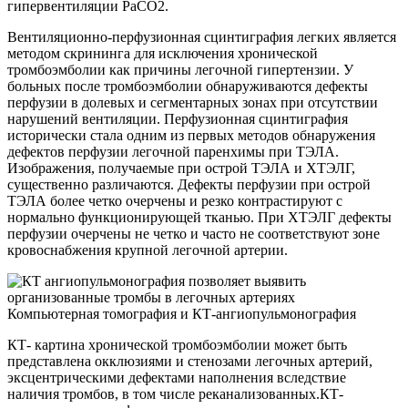
гипервентиляции PaСO2.
Вентиляционно-перфузионная сцинтиграфия легких является
методом скрининга для исключения хронической
тромбоэмболии как причины легочной гипертензии. У
больных после тромбоэмболии обнаруживаются дефекты
перфузии в долевых и сегментарных зонах при отсутствии
нарушений вентиляции. Перфузионная сцинтиграфия
исторически стала одним из первых методов обнаружения
дефектов перфузии легочной паренхимы при ТЭЛА.
Изображения, получаемые при острой ТЭЛА и ХТЭЛГ,
существенно различаются. Дефекты перфузии при острой
ТЭЛА более четко очерчены и резко контрастируют с
нормально функционирующей тканью. При ХТЭЛГ дефекты
перфузии очерчены не четко и часто не соответствуют зоне
кровоснабжения крупной легочной артерии.
Компьютерная томография и КТ-ангиопульмонография
КТ- картина хронической тромбоэмболии может быть
представлена окклюзиями и стенозами легочных артерий,
эксцентрическими дефектами наполнения вследствие
наличия тромбов, в том числе реканализованных.КТ-