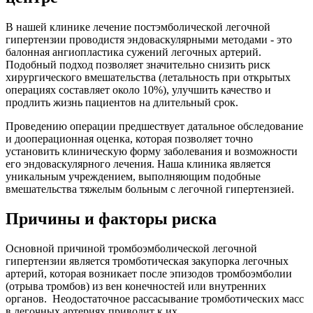
В нашей клинике лечение постэмболической легочной
гипертензии проводистя эндоваскулярными методами - это
балонная ангиопластика сужений легочных артерий.
Подобный подход позволяет значительно снизить риск
хирургического вмешательства (летальность при открытых
операциях составляет около 10%), улучшить качество и
продлить жизнь пациентов на длительный срок.
Проведению операции предшествует датальное обследование
и дооперационная оценка, которая позволяет точно
установить клиническую форму заболевания и возможности
его эндоваскулярного лечения. Наша клиника является
уникальным учреждением, выполняющим подобные
вмешательства тяжелым больным с легочной гипертензией.
Причины и факторы риска
Основной причиной тромбоэмболической легочной
гипертензии является тромботическая закупорка легочных
артерий, которая возникает после эпизодов тромбоэмболии
(отрыва тромбов) из вен конечностей или внутренних
органов. Неодостаточное рассасывание тромботических масс
в легочных артериях приводит к их