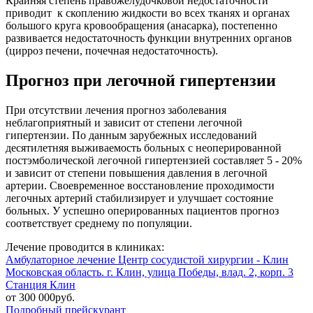
Крайняя степень правожелудочковой недостаточности
приводит к скоплению жидкости во всех тканях и органах
большого круга кровообращения (анасарка), постепенно
развивается недостаточность функции внутренних органов
(цирроз печени, почечная недостаточность).
Прогноз при легочной гипертензии
При отсутствии лечения прогноз заболевания
неблагоприятный и зависит от степени легочной
гипертензии. По данным зарубежных исследований
десятилетняя выживаемость больных с неоперированной
постэмболической легочной гипертензией составляет 5 - 20%
и зависит от степени повышения давления в легочной
артерии. Своевременное восстановление проходимости
легочных артерий стабилизирует и улучшает состояние
больных. У успешно оперированных пациентов прогноз
соответствует среднему по популяции.
Лечение проводится в клиниках:
Амбулаторное лечение
Центр сосудистой хирургии - Клин
Московская область. г. Клин, улица Победы, влад. 2, корп. 3
Станция Клин
от 300 000руб.
Подробный прейскурант