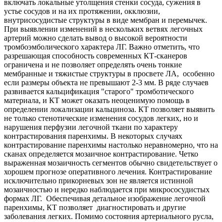
включать локальные утолщения стенки сосуда, сужения в
устье сосудов и на их протяжении, окклюзии,
внутрисосудистые структуры в виде мембран и перемычек.
При выявлении изменений в нескольких ветвях легочных
артерий можно сделать вывод о высокой вероятности
тромбоэмболического характера ЛГ. Важно отметить, что
разрешающая способность современных КТ-сканеров
ограничена и не позволяет определять очень тонкие
мембранные и тяжистые структуры в просвете ЛА, особенно
если размеры объекта не превышают 2-3 мм. В ряде случаев
развивается кальцификация "старого" тромботического
материала, и КТ может оказать неоценимую помощь в
определении локализации кальциноза. КТ позволяет выявить
не только стенотические изменения сосудов легких, но и
нарушения перфузии легочной ткани по характеру
контрастирования паренхимы. В некоторых случаях
контрастирование паренхимы настолько неравномерно, что на
сканах определяется мозаичное контрастирование. Четко
выраженная мозаичность сегментов обычно свидетельствует о
хорошем прогнозе оперативного лечения. Контрастирование
исключительно прикорневых зон не является истинной
мозаичностью и нередко наблюдается при микрососудистых
формах ЛГ. Обеспечивая детальное изображение легочной
паренхимы, КТ позволяет диагностировать и другие
заболевания легких. Помимо состояния артериального русла,