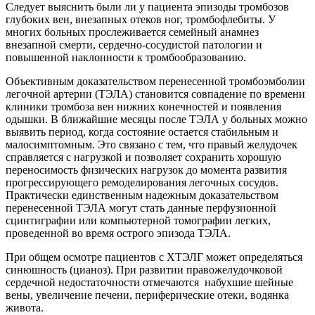
Следует выяснить были ли у пациента эпизоды тромбозов
глубоких вен, внезапных отеков ног, тромбофлебиты. У
многих больных прослеживается семейный анамнез
внезапной смерти, сердечно-сосудистой патологии и
повышенной наклонности к тромбообразованию.
Объективным доказательством перенесенной тромбоэмболии
легочной артерии (ТЭЛА) становится совпадение по времени
клиники тромбоза вен нижних конечностей и появления
одышки. В ближайшие месяцы после ТЭЛА у больных можно
выявить период, когда состояние остается стабильным и
малосимптомным. Это связано с тем, что правый желудочек
справляется с нагрузкой и позволяет сохранить хорошую
переносимость физических нагрузок до момента развития
прогрессирующего ремоделирования легочных сосудов.
Практически единственным надежным доказательством
перенесенной ТЭЛА могут стать данные перфузионной
сцинтиграфии или компьютерной томографии легких,
проведенной во время острого эпизода ТЭЛА.
При общем осмотре пациентов с ХТЭЛГ может определяться
синюшность (цианоз). При развитии правожелудочковой
сердечной недостаточности отмечаются набухшие шейные
вены, увеличение печени, периферические отеки, водянка
живота.