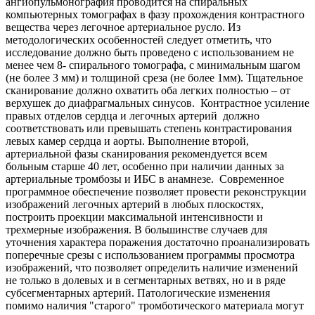
ангиопульмонография проводится на спиральных
компьютерных томографах в фазу прохождения контрастного
вещества через легочное артериальное русло. Из
методологических особенностей следует отметить, что
исследование должно быть проведено с использованием не
менее чем 8- спирального томографа, с минимальным шагом
(не более 3 мм) и толщиной среза (не более 1мм). Тщательное
сканирование должно охватить оба легких полностью – от
верхушек до диафрагмальных синусов. Контрастное усиление
правых отделов сердца и легочных артерий должно
соответствовать или превышать степень контрастирования
левых камер сердца и аорты. Выполнение второй,
артериальной фазы сканирования рекомендуется всем
больным старше 40 лет, особенно при наличии данных за
артериальные тромбозы и ИБС в анамнезе. Современное
программное обеспечение позволяет провести реконструкции
изображений легочных артерий в любых плоскостях,
построить проекции максимальной интенсивности и
трехмерные изображения. В большинстве случаев для
уточнения характера поражения достаточно проанализировать
поперечные срезы с использованием программы просмотра
изображений, что позволяет определить наличие изменений
не только в долевых и в сегментарных ветвях, но и в ряде
субсегментарных артерий. Патологические изменения
помимо наличия "старого" тромботического материала могут