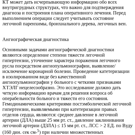
КТ может дать исчерпывающую информацию обо всех
внутригрудных структурах, что важно для подтверждения
диагноза и построения плана оперативного лечения. Перед
выполнением операции следует учитывать состояние
легочной паренхимы, бронхиального дерева, легочных вен.
Ангиографическая диагностика
Основными задачами ангиографической диагностики
являются определение степени тяжести легочной
гипертензии, уточнение характера поражения легочного
русла посредством ангиопульмонографии, выявление/
исключение коронарной болезни. Проведение катетеризации
в изолированном виде без качественной
ангиопульмонографии у больного с четкими признаками
ХТЭЛГ нецелесообразно. Это исследование должно дать
четкую информацию врачам для решения вопроса об
операбельности больного и тяжести его состояния.
Гемодинамическими критериями постэмболической легочной
гипертензии, выявляемыми при катетеризации правых
отделов сердца, являются: среднее давление в легочной
артерии (ДЛА) выше 25 мм рт. ст., давление заклинивания
легочной артерии (ДЗЛА) ≤ 15 мм рт. ст., ЛСС > 2 ЕД. по Вуду
5
(160 дин. сек см-
) при наличии множественных