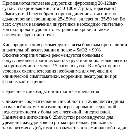
Применяются петлевые диуретики: фуросемид 20-120мг/
сутки, этакриновая кислота 50-100мг/сутки, торасемид 5-
20мг/сутки. Целесообразно присоединение антагонистов
адьдостерона: верошпирон 25-150мг, эплеренон 25-50 мг. Во
всех случаях назначения диуретиков необходимо тщательно
контролировать уровни электролитов крови, а также
состояние функции почек.
Кислородотерапия рекомендуется всем больным при наличии
значительной десатурации в покое – SaO2 < 90%.
Оксигенотерапия также рекомендуется больным с
сопутствующей хронической обструктивной болезнью легких
на протяжении не менее 15 часов в сутки. В амбулаторных
условиях оксигенотерапия необходима для улучшения
клинической симптоматики, коррекции десатурации при
физической нагрузке.
Сердечные гликозиды и инотропные препараты
Снижение сократительной способности ПЖ является одним
из важнейших механизмов прогрессирования сердечной
недостаточности у больных с легочной гипертензией.
Назначение дигоксина 0,25мг/сутки рекомендуется для
урежения желудочкового ритма при наджелудочковых
тахиаритмиях. Добутамин назначается в терминальной стадии