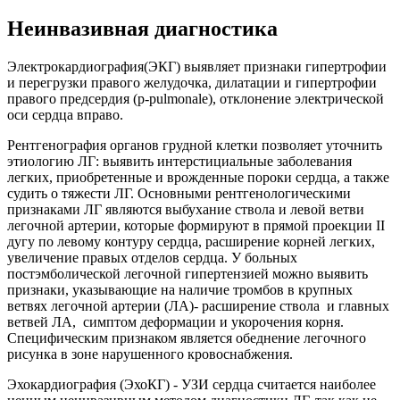
Неинвазивная диагностика
Электрокардиография(ЭКГ) выявляет признаки гипертрофии
и перегрузки правого желудочка, дилатации и гипертрофии
правого предсердия (p-pulmonale), отклонение электрической
оси сердца вправо.
Рентгенография органов грудной клетки позволяет уточнить
этиологию ЛГ: выявить интерстициальные заболевания
легких, приобретенные и врожденные пороки сердца, а также
судить о тяжести ЛГ. Основными рентгенологическими
признаками ЛГ являются выбухание ствола и левой ветви
легочной артерии, которые формируют в прямой проекции II
дугу по левому контуру сердца, расширение корней легких,
увеличение правых отделов сердца. У больных
постэмболической легочной гипертензией можно выявить
признаки, указывающие на наличие тромбов в крупных
ветвях легочной артерии (ЛА)- расширение ствола и главных
ветвей ЛА, симптом деформации и укорочения корня.
Специфическим признаком является обеднение легочного
рисунка в зоне нарушенного кровоснабжения.
Эхокардиография (ЭхоКГ) - УЗИ сердца считается наиболее