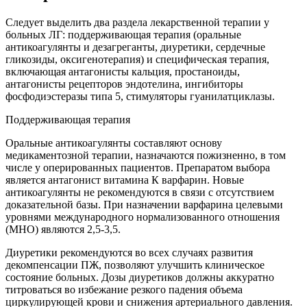
Следует выделить два раздела лекарственной терапии у
больных ЛГ: поддерживающая терапия (оральные
антикоагулянты и дезагреганты, диуретики, сердечные
гликозиды, оксигенотерапия) и специфическая терапия,
включающая антагонисты кальция, простаноиды,
антагонисты рецепторов эндотелина, ингибиторы
фосфодиэстеразы типа 5, стимуляторы гуанилатциклазы.
Поддерживающая терапия
Оральные антикоагулянты составляют основу
медикаментозной терапии, назначаются пожизненно, в том
числе у оперированных пациентов. Препаратом выбора
является антагонист витамина К варфарин. Новые
антикоагулянты не рекомендуются в связи с отсутствием
доказательной базы. При назначении варфарина целевыми
уровнями международного нормализованного отношения
(МНО) являются 2,5-3,5.
Диуретики
рекомендуются во всех случаях развития
декомпенсации ПЖ, позволяют улучшить клиническое
состояние больных. Дозы диуретиков должны аккуратно
титроваться во избежание резкого падения объема
циркулирующей крови и снижения артериального давления.