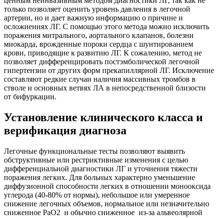
ценным неинвазивным методом диагностики ЛГ, так как не
только позволяет оценить уровень давления в легочной
артерии, но и дает важную информацию о причине и
осложнениях ЛГ. С помощью этого метода можно исключить
поражения митрального, аортального клапанов, болезни
миокарда, врожденные пороки сердца с шунтированием
крови, приводящие к развитию ЛГ. К сожалению, метод не
позволяет дифференцировать постэмболической легочной
гипертензии от других форм прекапиллярной ЛГ. Исключение
составляют редкие случаи наличия массивных тромбов в
стволе и основных ветвях ЛА в непосредственной близости
от бифуркации.
Установление клинического класса и
верификация диагноза
Легочные функциональные тесты позволяют выявить
обструктивные или рестриктивные изменения с целью
дифференциальной диагностики ЛГ и уточнения тяжести
поражения легких. Для больных характерно уменьшение
диффузионной способности легких в отношении монооксида
углерода (40-80% от нормы), небольшое или умеренное
снижение легочных объемов, нормальное или незначительно
сниженное PaO2 и обычно сниженное из-за альвеолярной