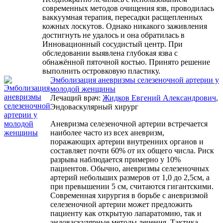
современных методов очищения язв, проводилась
ваккуумная терапия, пересадки расщепленных
кожных лоскутов. Однако никакого заживления
достигнуть не удалось и она обратилась в
Инновационный сосудистый центр. При
обследовании выявлена глубокая язва с
обнажённой пяточной костью. Принято решение
выполнить островковую пластику.
Эмболизация аневризмы селезеночной артерии у
молодой женщины
Лечащий врач:
Жидков Евгений Александрович
,
Эндоваскулярный хирург
Аневризма селезеночной артерии встречается
наиболее часто из всех аневризм,
поражающих артерии внутренних органов и
составляет почти 60% от их общего числа. Риск
разрыва наблюдается примерно у 10%
пациентов. Обычно, аневризмы селезеночных
артерий небольших размеров от 1,0 до 2,5см, а
при превышении 5 см, считаются гигантскими.
Современная хирургия в борьбе с аневризмой
селезеночной артерии может предложить
пациенту как открытую лапаратомию, так и
эндоваскулярные методы лечения. Тактика