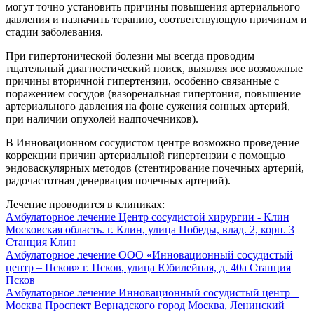
могут точно установить причины повышения артериального
давления и назначить терапию, соответствующую причинам и
стадии заболевания.
При гипертонической болезни мы всегда проводим
тщательный диагностический поиск, выявляя все возможные
причины вторичной гипертензии, особенно связанные с
поражением сосудов (вазоренальная гипертония, повышение
артериального давления на фоне сужения сонных артерий,
при наличии опухолей надпочечников).
В Инновационном сосудистом центре возможно проведение
коррекции причин артериальной гипертензии с помощью
эндоваскулярных методов (стентирование почечных артерий,
радочастотная денервация почечных артерий).
Лечение проводится в клиниках:
Амбулаторное лечение
Центр сосудистой хирургии - Клин
Московская область. г. Клин, улица Победы, влад. 2, корп. 3
Станция Клин
Амбулаторное лечение
ООО «Инновационный сосудистый
центр – Псков»
г. Псков, улица Юбилейная, д. 40а
Станция
Псков
Амбулаторное лечение
Инновационный сосудистый центр –
Москва
Проспект Вернадского
город Москва, Ленинский