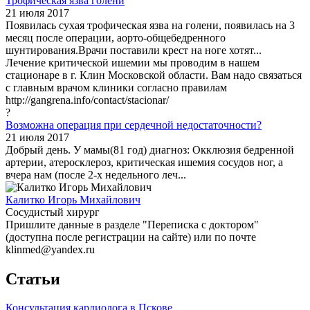
Трофическая язва голени
21 июля 2017
Появилась сухая трофическая язва на голени, появилась на 3
месяц после операции, аорто-общебедренного
шунтирования.Врачи поставили крест на ноге хотят...
Лечение критической ишемии мы проводим в нашем
стационаре в г. Клин Московской области. Вам надо связаться
с главным врачом клиники согласно правилам
http://gangrena.info/contact/stacionar/
?
Возможна операция при сердечной недостаточности?
21 июля 2017
Добрый день. У мамы(81 год) диагноз: Окклюзия бедренной
артерии, атеросклероз, критическая ишемия сосудов ног, а
вчера нам (после 2-х недельного леч...
Калитко Игорь Михайлович
Сосудистый хирург
Пришлите данные в разделе "Переписка с доктором"
(доступна после регистрации на сайте) или по почте
klinmed@yandex.ru
Статьи
Консультация кардиолога в Пскове