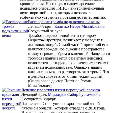
кровотечения. Но теперь в нашем арсенале
появилась операция ТИПС - внутрипеченочный
шунт воротной вены, который позволяет
эффективно устранить портальную гипертензию.
Растворение тромба подключичной вены
Лечащий врач:
Калитко Игорь Михайлович
,
Сосудистый хирург
Тромбоз подключичной вены (синдром
Педжета-Шреттера) возникает у молодых и
активных людей. Самой частой причиной его
является врожденное сужение пространства
между первым ребром и ключицей. Чаще всего
тромбоз заканчивается развитием венозной
недостаточности руки с хроническим отеком и
вздутием подкожных вен. Однако в нашей
клинике возможно растворить этот тромб. Что
и демонстрирует этот клинический случай.
(Оперировал доктор Портнов Роман
Михайлович)
Лечение пролежня пятки пересадкой лоскута
Лечащий врач:
Меджидов Сабир Рустамович
,
Сосудистый хирург
Пациентка Г. поступила с хронической язвой
пяточной области, которой страдала с 2010 года.
Неоднократно лечилась с использованием