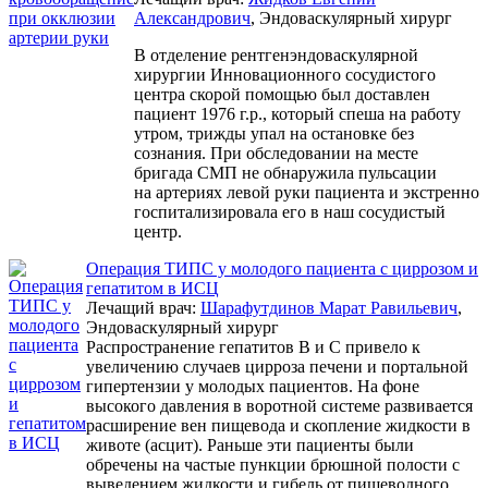
Александрович
, Эндоваскулярный хирург
В отделение рентгенэндоваскулярной
хирургии Инновационного сосудистого
центра скорой помощью был доставлен
пациент 1976 г.р., который спеша на работу
утром, трижды упал на остановке без
сознания. При обследовании на месте
бригада СМП не обнаружила пульсации
на артериях левой руки пациента и экстренно
госпитализировала его в наш сосудистый
центр.
Операция ТИПС у молодого пациента с циррозом и
гепатитом в ИСЦ
Лечащий врач:
Шарафутдинов Марат Равильевич
,
Эндоваскулярный хирург
Распространение гепатитов В и С привело к
увеличению случаев цирроза печени и портальной
гипертензии у молодых пациентов. На фоне
высокого давления в воротной системе развивается
расширение вен пищевода и скопление жидкости в
животе (асцит). Раньше эти пациенты были
обречены на частые пункции брюшной полости с
выведением жидкости и гибель от пищеводного