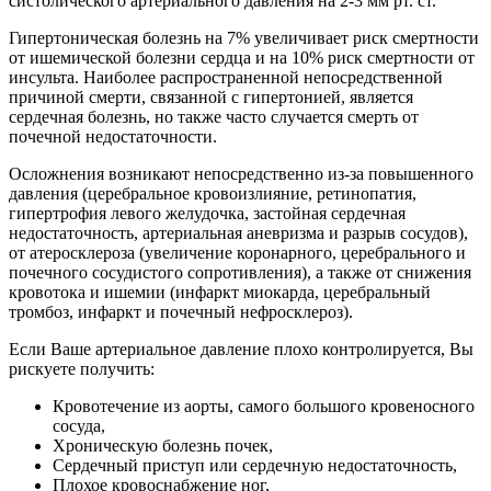
систолического артериального давления на 2-3 мм рт. ст.
Гипертоническая болезнь на 7% увеличивает риск смертности
от ишемической болезни сердца и на 10% риск смертности от
инсульта. Наиболее распространенной непосредственной
причиной смерти, связанной с гипертонией, является
сердечная болезнь, но также часто случается смерть от
почечной недостаточности.
Осложнения возникают непосредственно из-за повышенного
давления (церебральное кровоизлияние, ретинопатия,
гипертрофия левого желудочка, застойная сердечная
недостаточность, артериальная аневризма и разрыв сосудов),
от атеросклероза (увеличение коронарного, церебрального и
почечного сосудистого сопротивления), а также от снижения
кровотока и ишемии (инфаркт миокарда, церебральный
тромбоз, инфаркт и почечный нефросклероз).
Если Ваше артериальное давление плохо контролируется, Вы
рискуете получить:
Кровотечение из аорты, самого большого кровеносного
сосуда,
Хроническую болезнь почек,
Сердечный приступ или сердечную недостаточность,
Плохое кровоснабжение ног,