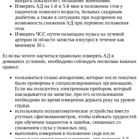
выбрать показатели с большими значениями.
Измерять АД на 1-й и 5-й мин в положении стоя у
пациентов пожилого возраста, больных сахарным
диабетом, а также в ситуациях при подозрении на
возможность снижения АД при перемене положения
тела.
Измерять ЧСС путем пальпации пульса на лучевой
артерии (в области запястья изнутри) в течение как
минимум 30 с.
Если вы хотите научиться правильно измерять АД в
домашних условиях, необходимо соблюдать несколько важных
правил:
пользоваться только аппаратами, которые после покупки
были проверены в специализированных организациях.
Если вы пользуетесь электронным прибором, который
накладывается на запястье, при его использовании
необходимо во время измерения держать руку на уровне
сердца.
использовать полуавтоматические устройства вместо
ртутных сфигмоманометров, чтобы избежать трудностей
при обучении пациентов и ошибок, связанных со
снижением слуха у пожилых лиц.
выполнять измерения в положении сидя после
нескольких минут покоя и помнить, что значения АД