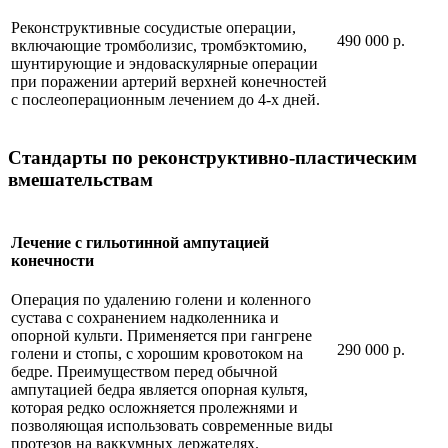
Реконструктивные сосудистые операции,
490 000 р.
включающие тромболизис, тромбэктомию,
шунтирующие и эндоваскулярные операции
при поражении артерий верхней конечностей
с послеоперационным лечением до 4-х дней.
Стандарты по реконструктивно-пластическим
вмешательствам
Лечение с гильотинной ампутацией
конечности
Операция по удалению голени и коленного
сустава с сохранением надколенника и
опорной культи. Применяется при гангрене
290 000 р.
голени и стопы, с хорошим кровотоком на
бедре. Преимуществом перед обычной
ампутацией бедра является опорная культя,
которая редко осложняется пролежнями и
позволяющая использовать современные виды
протезов на ваккумных держателях.