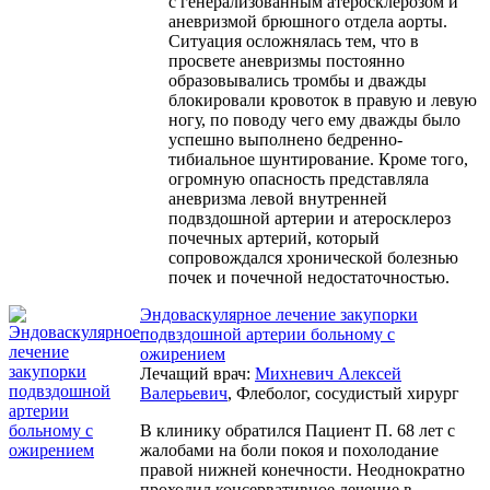
с генерализованным атеросклерозом и
аневризмой брюшного отдела аорты.
Ситуация осложнялась тем, что в
просвете аневризмы постоянно
образовывались тромбы и дважды
блокировали кровоток в правую и левую
ногу, по поводу чего ему дважды было
успешно выполнено бедренно-
тибиальное шунтирование. Кроме того,
огромную опасность представляла
аневризма левой внутренней
подвздошной артерии и атеросклероз
почечных артерий, который
сопровождался хронической болезнью
почек и почечной недостаточностью.
Эндоваскулярное лечение закупорки
подвздошной артерии больному с
ожирением
Лечащий врач:
Михневич Алексей
Валерьевич
, Флеболог, сосудистый хирург
В клинику обратился Пациент П. 68 лет с
жалобами на боли покоя и похолодание
правой нижней конечности. Неоднократно
проходил консервативное лечение в