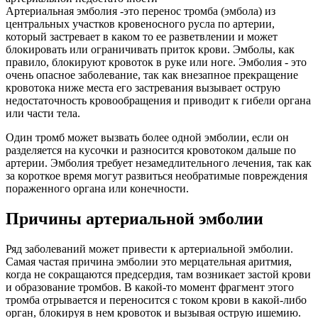
Артериальная эмболия -это перенос тромба (эмбола) из
центральных участков кровеносного русла по артерии,
который застревает в каком то ее разветвлении и может
блокировать или ограничивать приток крови. Эмболы, как
правило, блокируют кровоток в руке или ноге. Эмболия - это
очень опасное заболевание, так как внезапное прекращение
кровотока ниже места его застревания вызывает острую
недостаточность кровообращения и приводит к гибели органа
или части тела.
Один тромб может вызвать более одной эмболии, если он
разделяется на кусочки и разносится кровотоком дальше по
артерии. Эмболия требует незамедлительного лечения, так как
за короткое время могут развиться необратимые повреждения
пораженного органа или конечности.
Причины артериальной эмболии
Ряд заболеваний может привести к артериальной эмболии.
Самая частая причина эмболии это мерцательная аритмия,
когда не сокращаются предсердия, там возникает застой крови
и образование тромбов. В какой-то момент фрагмент этого
тромба отрывается и переносится с током крови в какой-либо
орган, блокируя в нем кровоток и вызывая острую ишемию.