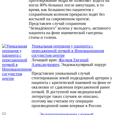
протезирование бедра не позволяет ходить на
ногах 80% больных после ампутации, в то
время, как большинство пациентов с
сохранённым коленом прекрасно ходят без
костылей на современном протезе.
Представлен случай сохранения
"безнадёжного" колена у молодого, активного
пациента на фоне ишемической гангрены
стопы и голени.
Уникальная операция у пациента с
пересаженной почкой в Инновационном
сосудистом центре
Лечащий врач:
Жидков Евгений
Александрович
, Эндоваскулярный хирург
Представлен уникальный случай
стентирования левой подвздошной артерии у
пациента с критической ишемией на фоне ее
окклюзии от сдавления пересаженной ранее
почкой. В доступной нам медицинской
литературе таких случаев не описано,
поэтому мы считаем эту операцию
произведенной нами впервые в России.
Эндопротезирование сложной