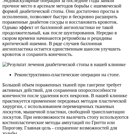
Эндоваскулярные операции за последние годы заняли
прочное место в арсенале методов борьбы с ишемической
формой диабетической стопы. Они достаточно просты в
исполнении, позволяют быстро и бескровно расширить
пораженные диабетом сосуды и восстановить кровоток.
Однако эффект от баллонной ангиопластики не такой
продолжительный, как после шунтирования. Нередко в
скором времени начинаются ретромбозы и рецидивы
критической ишемии. В ряде случаев баллонная
ангиопластика остается единственным шансом улучшить
кровоток и сохранить конечность.
Реконструктивно-пластические операции на стопе.
Большой объем пораженных тканей при гангрене требует
активных действий, для сохранения опороспособности
конечности после удаления всех некрозов. В нашей клинике
практикуется применение передовых методов пластической
хирургии, с использованием перемещенных тканевых
лоскутов, мышечной пластики, свободной трансплантации
лоскутов. При невозможности вылечить стопу используются
костнопластические методы ампутаций по Гритти или
Пирогову. Главная цель - сохранение возможностей для
ходьбы.