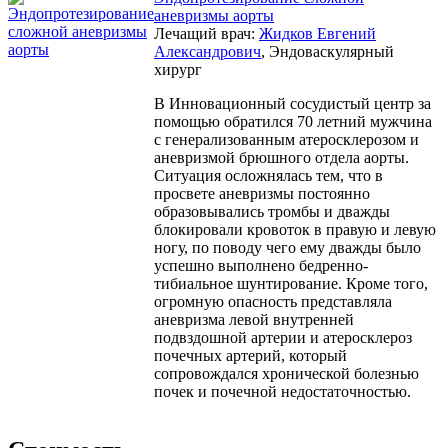
аневризмы аорты
Лечащий врач:
Жидков Евгений
Александрович
, Эндоваскулярный
хирург
В Инновационный сосудистый центр за
помощью обратился 70 летний мужчина
с генерализованным атеросклерозом и
аневризмой брюшного отдела аорты.
Ситуация осложнялась тем, что в
просвете аневризмы постоянно
образовывались тромбы и дважды
блокировали кровоток в правую и левую
ногу, по поводу чего ему дважды было
успешно выполнено бедренно-
тибиальное шунтирование. Кроме того,
огромную опасность представляла
аневризма левой внутренней
подвздошной артерии и атеросклероз
почечных артерий, который
сопровождался хронической болезнью
почек и почечной недостаточностью.