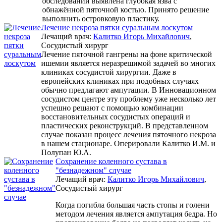
обследовании выявлена глубокая язва с
обнажённой пяточной костью. Принято решение
выполнить островковую пластику.
Лечение некроза пятки суральным лоскутом
Лечащий врач:
Калитко Игорь Михайлович
,
Сосудистый хирург
Лечение пяточной гангрены на фоне критической
ишемии является неразрешимой задачей во многих
клиниках сосудистой хирургии. Даже в
европейских клиниках при подобных случаях
обычно предлагают ампутации. В Инновационном
сосудистом центре эту проблему уже несколько лет
успешно решают с помощью комбинации
восстановительных сосудистых операций и
пластических реконструкций. В представленном
случае показан процесс лечения пяточного некроза
в нашем стационаре. Оперировали Калитко И.М. и
Полупан Ю.А.
Сохранение коленного сустава в
"безнадежном" случае
Лечащий врач:
Калитко Игорь Михайлович
,
Сосудистый хирург
Когда погибла большая часть стопы и голени
методом лечения является ампутация бедра. Но