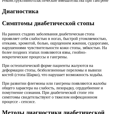
Реконструктивно-пластические вмешательства при гангрене
Диагностика
Симптомы диабетической стопы
На ранних стадиях заболевания диабетическая стопа
проявляет себя слабостью в ногах, быстрой утомляемостью,
отеками, хромотой, болью, ощущением жжения, судорогами,
нарушениями чувствительности кожи стопы, зябкостью. На
более поздних этапах появляются язвы, гнойно-
некротические процессы и гангрены.
При остеопатической форме пациенты жалуются на
деформации стопы, безболезненные переломы и вывихи
костей (стопа Шарко), что нарушает возможность ходьбы.
При развитии флегмоны или гангрены появляются жалобы
общего характера на слабость, лихорадку, сердцебиение и
помутнение сознания. При диабетической стопе эти
симптомы свидетельствуют о тяжелом инфекционном
процессе - сепсисе.
Методы диагностики диабетической