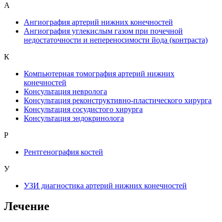
А
Ангиография артерий нижних конечностей
Ангиография углекислым газом при почечной
недостаточности и непереносимости йода (контраста)
К
Компьютерная томография артерий нижних
конечностей
Консультация невролога
Консультация реконструктивно-пластического хирурга
Консультация сосудистого хирурга
Консультация эндокринолога
Р
Рентгенография костей
У
УЗИ диагностика артерий нижних конечностей
Лечение