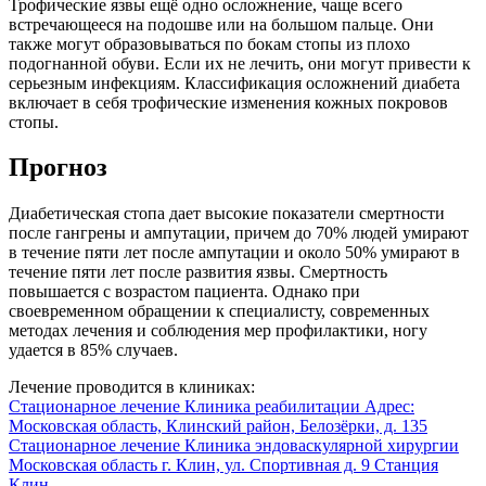
Трофические язвы ещё одно осложнение, чаще всего
встречающееся на подошве или на большом пальце. Они
также могут образовываться по бокам стопы из плохо
подогнанной обуви. Если их не лечить, они могут привести к
серьезным инфекциям. Классификация осложнений диабета
включает в себя трофические изменения кожных покровов
стопы.
Прогноз
Диабетическая стопа дает высокие показатели смертности
после гангрены и ампутации, причем до 70% людей умирают
в течение пяти лет после ампутации и около 50% умирают в
течение пяти лет после развития язвы. Смертность
повышается с возрастом пациента. Однако при
своевременном обращении к специалисту, современных
методах лечения и соблюдения мер профилактики, ногу
удается в 85% случаев.
Лечение проводится в клиниках:
Стационарное лечение
Клиника реабилитации
Адрес:
Московская область, Клинский район, Белозёрки, д. 135
Стационарное лечение
Клиника эндоваскулярной хирургии
Московская область г. Клин, ул. Спортивная д. 9
Станция
Клин