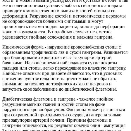
кости, и может вызвать распад костей и суставов в стопе, а так
же в голеностопном суставе. Слабость связочного аппарата
приводит к множественным вывихам костей стопы и ее
деформации. Разрушение костей и патологические переломы
не сопровождаются болевыми сиптомами и могут
происходить незаметно для пациента, вплоть до перфорации
кожи отломком кости. В подобных случаях незаметно
развиваются гнойные осложнения и влажная гангрена.
Ишемическая форма - нарушение кровоснабжения стопы с
образованием трофических язв и сухой гангрены. Развивается
при блокировании кровотока из-за закупорки артерий
бляшками. На фоне ишемии наблюдаются сухие некрозы
пальцев или стопы, легко переходящие во влажную гангрену.
Наиболее опасным при диабете является то, что в условиях
снижения чувствительности пациент может не обратить
внимание на появление трофических язв и некрозов и
запустить свое заболевание до диабетической флегмоны.
Диабетическая флегмона и гангрена - тяжелое гнойное
разрушение мягких тканей и костей стопы на фоне
нарушенного кровообращения. Флегмона может развиваться
при сохраненной проходимости сосудов, а гангрена только
при закупорки артерий голени. Причины флегмоны и
гангрены отличаются, но результат обычно один - ампутация.
Только своевременная специализированная хирургическая