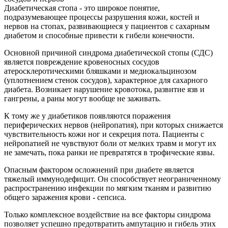
Диабетическая стопа - это широкое понятие,
подразумевающее процессы разрушения кожи, костей и
нервов на стопах, развивающиеся у пациентов с сахарным
диабетом и способные привести к гибели конечности.
Основной причиной синдрома диабетической стопы (СДС)
является повреждение кровеносных сосудов
атеросклеротическими бляшками и медиокальцинозом
(уплотнением стенок сосудов), характерное для сахарного
диабета. Возникает нарушение кровотока, развитие язв и
гангрены, а раны могут вообще не заживать.
К тому же у диабетиков появляются поражения
периферических нервов (нейропатия), при которых снижается
чувствительность кожи ног и секреция пота. Пациенты с
нейропатией не чувствуют боли от мелких травм и могут их
не замечать, пока ранки не превратятся в трофические язвы.
Опасным фактором осложнений при диабете является
тяжелый иммунодефицит. Он способствует неограниченному
распространению инфекции по мягким тканям и развитию
общего заражения крови - сепсиса.
Только комплексное воздействие на все факторы синдрома
позволяет успешно предотвратить ампутацию и гибель этих