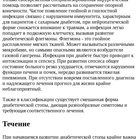
помощь позволяет рассчитывать на сохранение опорной
конечности. Частое появление гнойной и гнилостной
инфекции связано с нарушением иммунитета, характерным
для пациентов с сахарным диабетом, при нейропатической
форме снижается внимание к травмам, а инфекция легко
попадает в подкожную клетчатку, вызывая развитие
диабетической флегмоны. Флегмона - это гнойное
расплавление мягких тканей. Может вызываться различными
микробами, но самыми опасными являются возбудители
газовой гангрены. Инфекция при диабете быстро приводит к
интоксикации и сепсису. При развитии сепсиса общее
состояние больного резко ухудшается, отмечаются нарушения
функции печени и почек, нередко развивается тяжелая
пневмония. При отсутствии вовремя поставленного диагноза
и надлежащего лечения прогноз для жизни крайне
неблагоприятный.
Также в классификации существует смешанная форма
диабетической стопы, дающая разнообразные симптомы и
требующая соответственного лечения.
Течение
При начавшемся развитии диабетической стопы крайне важна