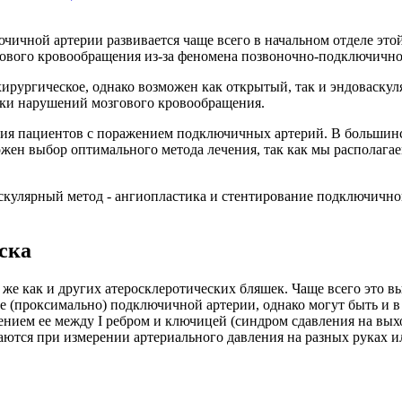
чичной артерии развивается чаще всего в начальном отделе эт
гового кровообращения из-за феномена позвоночно-подключично
ирургическое, однако возможен как открытый, так и эндоваскул
аки нарушений мозгового кровообращения.
ия пациентов с поражением подключичных артерий. В большинс
жен выбор оптимального метода лечения, так как мы располагае
скулярный метод - ангиопластика и стентирование подключично
ска
е как и других атеросклеротических бляшек. Чаще всего это вы
е (проксимально) подключичной артерии, однако могут быть и в
нием ее между I ребром и ключицей (синдром сдавления на вых
ются при измерении артериального давления на разных руках и