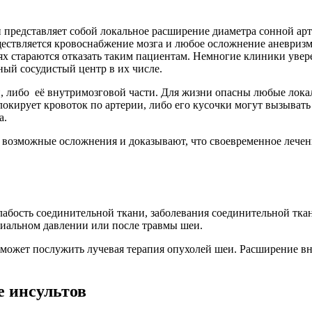
представляет собой локальное расширение диаметра сонной арт
ществляется кровоснабжение мозга и любое осложнение аневризм
ях стараются отказать таким пациентам. Немногие клиники уве
ый сосудистый центр в их числе.
, либо её внутримозговой части. Для жизни опасны любые лока
 блокирует кровоток по артерии, либо его кусочки могут вызыв
а.
возможные осложнения и доказывают, что своевременное лечени
бость соединительной ткани, заболевания соединительной ткан
риальном давлении или после травмы шеи.
может послужить лучевая терапия опухолей шеи. Расширение вн
е инсультов