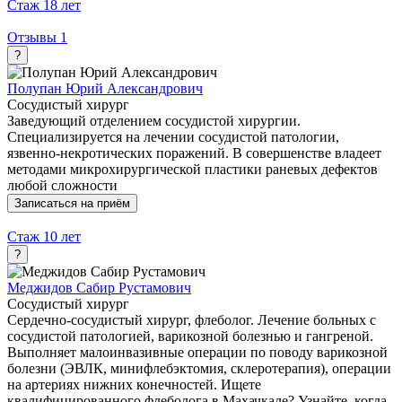
Стаж
18 лет
Отзывы
1
?
Полупан Юрий Александрович
Сосудистый хирург
Заведующий отделением сосудистой хирургии.
Специализируется на лечении сосудистой патологии,
язвенно-некротических поражений. В совершенстве владеет
методами микрохирургической пластики раневых дефектов
любой сложности
Записаться на приём
Стаж
10 лет
?
Меджидов Сабир Рустамович
Сосудистый хирург
Сердечно-сосудистый хирург, флеболог. Лечение больных с
сосудистой патологией, варикозной болезнью и гангреной.
Выполняет малоинвазивные операции по поводу варикозной
болезни (ЭВЛК, минифлебэктомия, склеротерапия), операции
на артериях нижних конечностей. Ищете
квалифицированного флеболога в Махачкале? Узнайте, когда