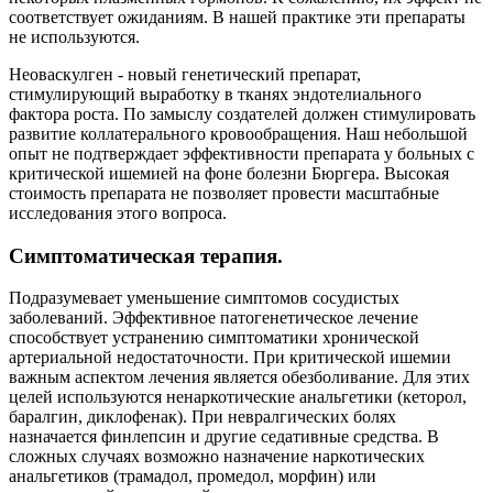
соответствует ожиданиям. В нашей практике эти препараты
не используются.
Неоваскулген - новый генетический препарат,
стимулирующий выработку в тканях эндотелиального
фактора роста. По замыслу создателей должен стимулировать
развитие коллатерального кровообращения. Наш небольшой
опыт не подтверждает эффективности препарата у больных с
критической ишемией на фоне болезни Бюргера. Высокая
стоимость препарата не позволяет провести масштабные
исследования этого вопроса.
Симптоматическая терапия.
Подразумевает уменьшение симптомов сосудистых
заболеваний. Эффективное патогенетическое лечение
способствует устранению симптоматики хронической
артериальной недостаточности. При критической ишемии
важным аспектом лечения является обезболивание. Для этих
целей используются ненаркотические анальгетики (кеторол,
баралгин, диклофенак). При невралгических болях
назначается финлепсин и другие седативные средства. В
сложных случаях возможно назначение наркотических
анальгетиков (трамадол, промедол, морфин) или