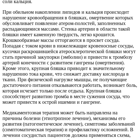
соли кальция.
При обильном накоплении липидов и кальция происходит
нарушение кровообращения в бляшках, омертвение которых
обусловливает появление атером-полостей, заполненных
распадающимися массами. Стенка артерии в области такой
бляшки имеет каменную твердость, легко крошится.
Крошкообразные массы отторгаются в просвет сосуда.
Попадая с током крови в нижележащие кровеносные сосуды,
кусочки раскрошившейся атеросклеротической бляшки могут
стать причиной закупорки (эмболии) и привести к тромбозу
артерий конечности с развитием гангрены (омертвения).
Кроме этого, крупная бляшка приводит к значительному
нарушению тока крови, что снижает доставку кислорода в
ткани. При физической нагрузке мышцы, не получающие
достаточного питания отказываются работать, возникает боль,
которая исчезает только после отдыха. Крупная бляшка
способствует развитию тромба в месте сужения сосуда, что
может привести к острой ишемии и гангрене.
Медикаментозная терапия может быть направлена на
причины болезни (этиотропное лечение), механизмы его
развития (патогенетическое лечение), симптомы заболеваний
(симптоматическая терапия) и профилактику осложнений. В
лечении сосудистых пациентов должна применяться схема,