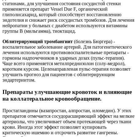
статинами, для улучшения состояния сосудистой стенки
применяется препарат Vessel Due F, органический
глиполисахарид, который способствует восстановлению
эндотелия и снижает риск сосудистых тромбозов. Для лечения
нейропатии у больных с диабетом используются витамины
группы В (мильгамма), тиоктацид.
Облитерирующий тромбангиит
(болезнь Бюргера) -
воспалительное заболевание артерий. Для патогенетического
лечения используются противовоспалительные препараты -
гормоны надпочечников в ударных дозах (пульс-терапия).
Чаце всего применяется метилпреднизолон (солу-медрол),
коротким курсом. Целенаправленая пульс-терапия позволяет
улучшить прогноз для пациентов с облитерирующим
эндартериитом.
Препараты улучшающие кровоток и влияющие
на коллатеральное кровообращение.
Простагландины (вазапростан, алпростан, иломедин). У этих
препаратов отмечается сосудорасширяющий эффект на мелкие
артериолы, что увеличивает объем протекающей через ткани
крови. Иногда этот эффект позволяет купировать
критическую ишемию и отсрочить развитие гангрены.