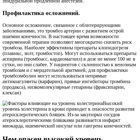
эпидуральной продленной анестезии.
Профилактика осложнений.
Основное осложнение, связанное с облитерирующими
заболеваниями, это тромбоз артерии с развитием острой
ишемии конечности. В настоящее время возможности
современной терапии позволяют многократно снизить риск
тромбоза. Наиболее эффективны препараты клопидогреля
(плавикс, зилт, тромбостоп). Могут использоваться препараты
аспирина (тромбоасс, кардиомагнил) в дозе не менее 100 мг в
сутки, но они слабее. У пациентов с склонностью к венозным
тромбозам и с мерцательной аритмией, для профилактики
тромбоэмболии могут использоваться непрямые
антикоагулянты (варфарин), прямые ингибиторы тромбина
(продакса), низкомолекулярные гепарины (фраксипарин,
клексан)
Высокий
уровень холестерина в крови приводит к опасности развития
атеросклеротических бляшек. Из-за закупорки сосудов
атеросклеротическими бляшками развивается инфаркт
миокарда, ишемический инсульт или гангрена конечностей.
Чем опасен высокий уровень