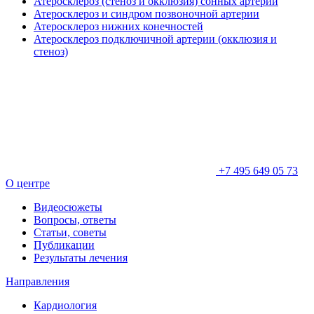
Атеросклероз (стеноз и окклюзия) сонных артерий
Атеросклероз и синдром позвоночной артерии
Атеросклероз нижних конечностей
Атеросклероз подключичной артерии (окклюзия и
стеноз)
+7 495 649 05 73
О центре
Видеосюжеты
Вопросы, ответы
Статьи, советы
Публикации
Результаты лечения
Направления
Кардиология