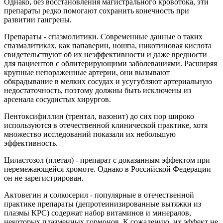
Однако, без восстановления магистрального кровотока, эти
препараты редко помогают сохранить конечность при
развитии гангрены.
Препараты - спазмолитики. Современные данные о таких
спазмалитиках, как папаверин, ношпа, никотиновая кислота
свидетельствуют об их неэффективности и даже вредности
для пациентов с облитерирующими заболеваниями. Расширяя
крупные непораженные артерии, они вызывают
обкрадывание в мелких сосудах и усугубляют артериальную
недостаточность, поэтому должны быть исключены из
арсенала сосудистых хирургов.
Пентоксифиллин (трентал, вазонит) до сих пор широко
используются в отечественной клинической практике, хотя
множество исследований показали их небольшую
эффективность.
Циластозол (плетал) - препарат с доказанным эффектом при
перемежающейся хромоте. Однако в Российской Федерации
он не зарегистрирован.
Актовегин и солкосерил - популярные в отечественной
практике препараты (депротеинизированные вытяжки из
плазмы КРС) содержат набор витаминов и минералов,
некоторых плазменных гормонов. К сожалению, их эффект не