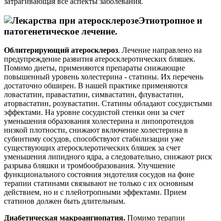
затрагивающая все аспекты заболевания.
Этиотропное и
патогенетическое лечение.
Облитерирующий атеросклероз
. Лечение направлено на
предупреждение развития атеросклеротических бляшек.
Помимо диеты, применяются препараты снижающие
повышенный уровень холестерина - статины. Их перечень
достаточно обширен. В нашей практике применяются
ловастатин, правастатин, симвастатин, флувастатин,
аторвастатин, розувастатин. Статины обладают сосудистыми
эффектами. На уровне сосудистой стенки они за счет
уменьшения образования холестерина и липопротеидов
низкой плотности, снижают включение холестерина в
субинтиму сосудов, способствуют стабилизации уже
существующих атеросклеротических бляшек за счет
уменьшения липидного ядра, а следовательно, снижают риск
разрыва бляшки и тромбообразования. Улучшение
функционального состояния эндотелия сосудов на фоне
терапии статинами связывают не только с их основным
действием, но и с плейотропными эффектами. Прием
статинов должен быть длительным.
Диабетическая макроангиопатия.
Помимо терапии