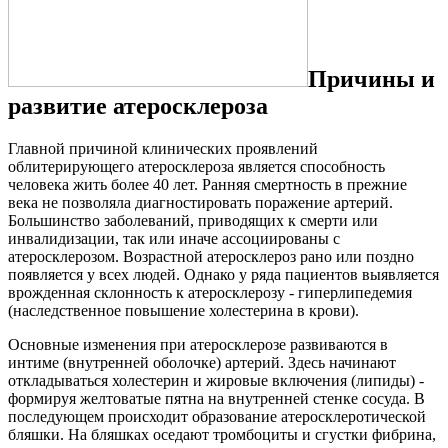
Причины и
развитие атеросклероза
Главной причиной клинических проявлений
облитерирующего атеросклероза является способность
человека жить более 40 лет. Ранняя смертность в прежние
века не позволяла диагностировать поражение артерий.
Большинство заболеваний, приводящих к смерти или
инвалидизации, так или иначе ассоциированы с
атеросклерозом. Возрастной атеросклероз рано или поздно
появляется у всех людей. Однако у ряда пациентов выявляется
врожденная склонность к атеросклерозу - гиперлипедемия
(наследственное повышение холестерина в крови).
Основные изменения при атеросклерозе развиваются в
интиме (внутренней оболочке) артерий. Здесь начинают
откладываться холестерин и жировые включения (липиды) -
формируя желтоватые пятна на внутренней стенке сосуда. В
последующем происходит образование атеросклеротической
бляшки. На бляшках оседают тромбоциты и сгустки фибрина,