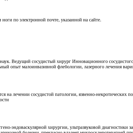
оги по электронной почте, указанной на сайте.
наук. Ведущий сосудистый хирург Инновационного сосудистого 
ьный опыт малоинвазивной флебологии, лазерного лечения вари
ся на лечении сосудистой патологии, язвенно-некротических п
ости
тгено-эндоваскулярной хирургии, ультразвуковой диагностики 
варикозной болезни, прекрасно владеет микросклеротерапией пр