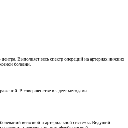
центра. Выполняет весь спектр операций на артериях нижних
козной болезни.
оражений. В совершенстве владеет методами
заболеваний венозной и артериальной системы. Ведущий
и сосудистых звездочках, минифлебэктомией.