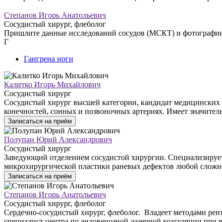
Степанов Игорь Анатольевич
Сосудистый хирург, флеболог
Пришлите данные исследований сосудов (МСКТ) и фотографии н
Г
Гангрена ноги
Калитко Игорь Михайлович
Сосудистый хирург
Сосудистый хирург высшей категории, кандидат медицинских 
конечностей, сонных и позвоночных артериях. Имеет значител
Записаться на приём
Полупан Юрий Александрович
Сосудистый хирург
Заведующий отделением сосудистой хирургии. Специализирует
микрохирургической пластики раневых дефектов любой сложн
Записаться на приём
Степанов Игорь Анатольевич
Сосудистый хирург, флеболог
Сердечно-сосудистый хирург, флеболог. Владеет методами рен
специалист центра по эндовенозной лазерной коагуляции при 