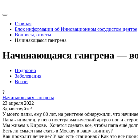
Главная
Блок информации об Инновационном сосудистом центре
Вопросы, ответы
Начинающаяся гангрена
Начинающаяся гангрена — во
Подробно
Заболевания
Врачи
?
Начинающаяся гангрена
23 апреля 2022
Здравствуйте!
У моего папы, ему 80 лет, на рентгене обнаружили, что начинае
Папа - инвалид, у него посттравматический артроз ног и атер
Мы живем в Кирове. Хочется сделать все, чтобы папа ещё долг
Есть ли смысл нам ехать в Москву в вашу клинику?
Как проходит лечение? У вас есть стационар? Как это все прои