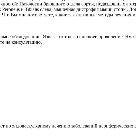
чностей: Патологии брюшного отдела аорты, подвздошных артер
Peroneus и Tibialis слева, мышечная дистрофия мышц стопы. До
зв.Что Вы мне посоветуете, какие эффективные методы лечения м
имое обследование. Язва - это только внешнее проявление. Нуж
те на консультацию.
 по эндоваскулярному лечению заболеваний периферических сос