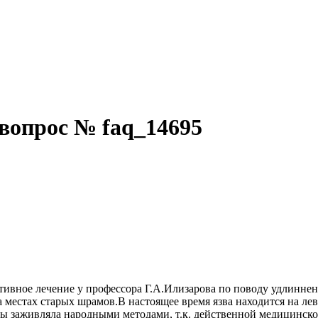
вопрос № faq_14695
ативное лечение у профессора Г.А.Илизарова по поводу удлинне
а местах старых шрамов.В настоящее время язва находится на лев
язвы заживляла народными методами, т.к. действенной медицинск