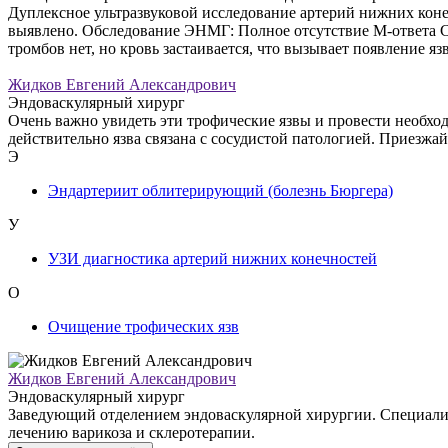
Дуплексное ультразвуковой исследование артерий нижних коне
выявлено. Обследование ЭНМГ: Полное отсутствие М-ответа С 
тромбов нет, но кровь застаивается, что вызывает появление я
Жидков Евгений Александрович
Эндоваскулярный хирург
Очень важно увидеть эти трофические язвы и провести необход
действительно язва связана с сосудистой патологией. Приезжай
Э
Эндартериит облитерирующий (болезнь Бюргера)
У
УЗИ диагностика артерий нижних конечностей
О
Очищение трофических язв
Жидков Евгений Александрович
Эндоваскулярный хирург
Заведующий отделением эндоваскулярной хирургии. Специалист
лечению варикоза и склеротерапии.