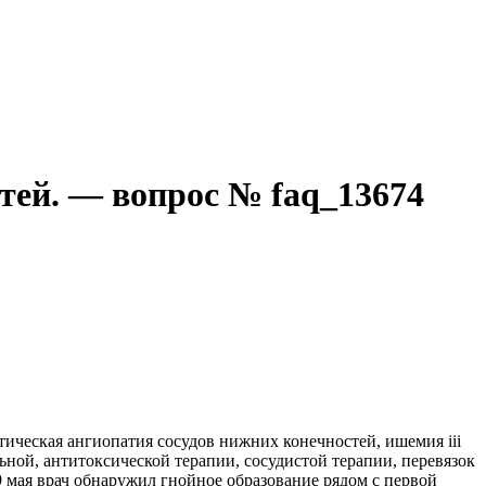
тей. — вопрос № faq_13674
тическая ангиопатия сосудов нижних конечностей, ишемия iii
ьной, антитоксической терапии, сосудистой терапии, перевязок
29 мая врач обнаружил гнойное образование рядом с первой