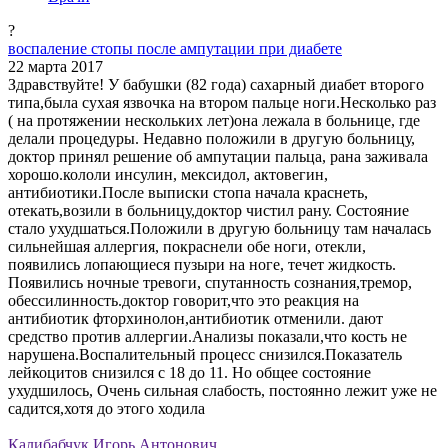
?
воспаление стопы после ампутации при диабете
22 марта 2017
Здравствуйте! У бабушки (82 года) сахарный диабет второго
типа,была сухая язвочка на втором пальце ноги.Несколько раз
( на протяжении нескольких лет)она лежала в больнице, где
делали процедуры. Недавно положили в другую больницу,
доктор принял решение об ампутации пальца, рана заживала
хорошо.кололи инсулин, мексидол, актовегин,
антибиотики.После выписки стопа начала краснеть,
отекать,возили в больницу,доктор чистил рану. Состояние
стало ухудшаться.Положили в другую больницу там началась
сильнейшая аллергия, покраснели обе ноги, отекли,
появились лопающиеся пузыри на ноге, течет жидкость.
Появились ночные тревоги, спутанность сознания,тремор,
обессилинность.доктор говорит,что это реакция на
антибиотик фторхинолон,антибиотик отменили. дают
средство против аллергии.Анализы показали,что кость не
нарушена.Воспалительный процесс снизился.Показатель
лейкоцитов снизился с 18 до 11. Но общее состояние
ухудшилось, Очень сильная слабость, постоянно лежит уже не
садится,хотя до этого ходила
Калибабчук Игорь Антонович