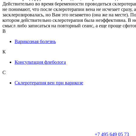
Действительно во время беременности проводиться склеротерапия
не понимают, что после склеротерапии вена не исчезает сразу, а
засклерозировалась, но Вам это незаметно (она же на месте). П
котором действительно склеротерапия была неэффективна. В н
смысл либо записаться на повторный сеанс, а еще проще сфотог
В
Варикозная болезнь
К
Консультация флеболога
С
Склеротерапия вен при варикозе
+7 495 649 05 73