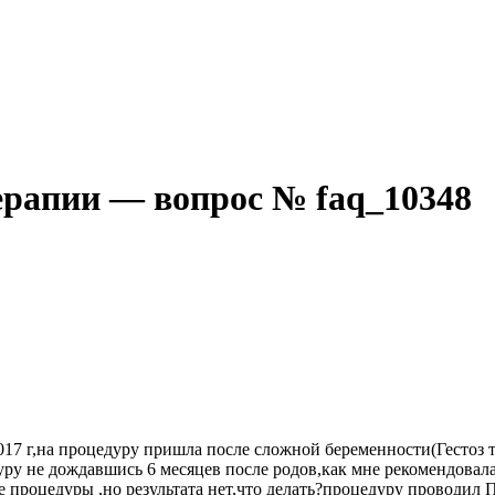
терапии — вопрос № faq_10348
017 г,на процедуру пришла после сложной беременности(Гестоз 
ру не дождавшись 6 месяцев после родов,как мне рекомендовала
 процедуры ,но результата нет,что делать?процедуру проводил 