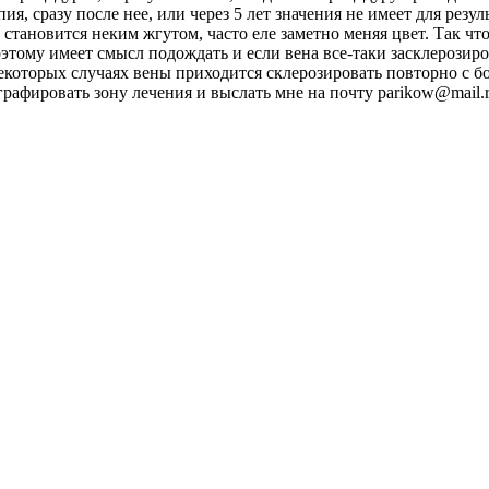
, сразу после нее, или через 5 лет значения не имеет для резуль
 становится неким жгутом, часто еле заметно меняя цвет. Так что
оэтому имеет смысл подождать и если вена все-таки засклерозиро
екоторых случаях вены приходится склерозировать повторно с б
рафировать зону лечения и выслать мне на почту parikow@mail.r