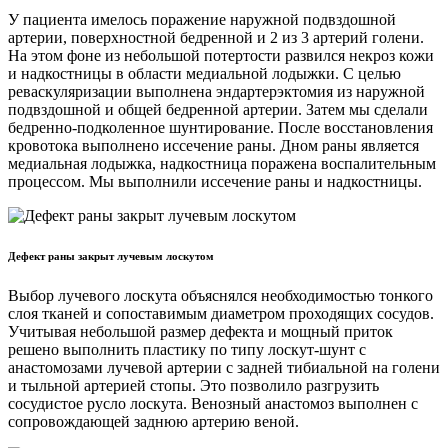
У пациента имелось поражение наружной подвздошной
артерии, поверхностной бедренной и 2 из 3 артерий голени.
На этом фоне из небольшой потертости развился некроз кожи
и надкостницы в области медиальной лодыжки. С целью
реваскуляризации выполнена эндартерэктомия из наружной
подвздошной и общей бедренной артерии. Затем мы сделали
бедренно-подколенное шунтирование. После восстановления
кровотока выполнено иссечение раны. Дном раны является
медиальная лодыжка, надкостница поражена воспалительным
процессом. Мы выполнили иссечение раны и надкостницы.
Дефект раны закрыт лучевым лоскутом
Выбор лучевого лоскута объяснялся необходимостью тонкого
слоя тканей и сопоставимым диаметром проходящих сосудов.
Учитывая небольшой размер дефекта и мощный приток
решено выполнить пластику по типу лоскут-шунт с
анастомозами лучевой артерии с задней тибиальной на голени
и тыльной артерией стопы. Это позволило разгрузить
сосудистое русло лоскута. Венозный анастомоз выполнен с
сопровождающей заднюю артерию веной.