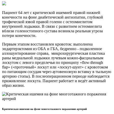
Пациент 64 лет с критической ишемией правой нижней
конечности на фоне диабетической ангиопатии, глубокой
трофической язвой правой голени с остеомиелитом
внутренней лодыжки. В связи с развитием остеомиелита
вблизи голеностопного сустава возникла реальная угроза
потери конечности.
Первым этапом восстановлен кровоток: выполнена
эндартерэктомия из ОБА и ГБА, бедренно - подколенное
аллошунтирование справа, микрохирургическая пластика
раны медиальной лодыжки лучевым кожно-фасциальным
лоскутом с левого предплечья по принципу «flow-through
flap» («проточный» лоскут или «лоскут-шунт» с кровотоком
по питающим сосудам через аутовенозную вставку в тыльную
артерию стопы). В послеоперационном периоде наблюдается
приживление лоскута. Пациент работает и ведёт активный
образ жизни.
Критическая ишемия на фоне многоэтажного поражения артерий