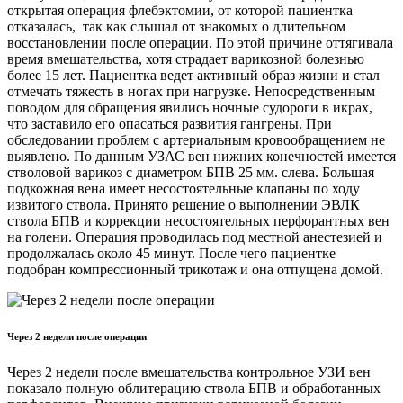
открытая операция флебэктомии, от которой пациентка
отказалась, так как слышал от знакомых о длительном
восстановлении после операции. По этой причине оттягивала
время вмешательства, хотя страдает варикозной болезнью
более 15 лет. Пациентка ведет активный образ жизни и стал
отмечать тяжесть в ногах при нагрузке. Непосредственным
поводом для обращения явились ночные судороги в икрах,
что заставило его опасаться развития гангрены. При
обследовании проблем с артериальным кровообращением не
выявлено. По данным УЗАС вен нижних конечностей имеется
стволовой варикоз с диаметром БПВ 25 мм. слева. Большая
подкожная вена имеет несостоятельные клапаны по ходу
извитого ствола. Принято решение о выполнении ЭВЛК
ствола БПВ и коррекции несостоятельных перфорантных вен
на голени. Операция проводилась под местной анестезией и
продолжалась около 45 минут. После чего пациентке
подобран компрессионный трикотаж и она отпущена домой.
Через 2 недели после операции
Через 2 недели после вмешательства контрольное УЗИ вен
показало полную облитерацию ствола БПВ и обработанных