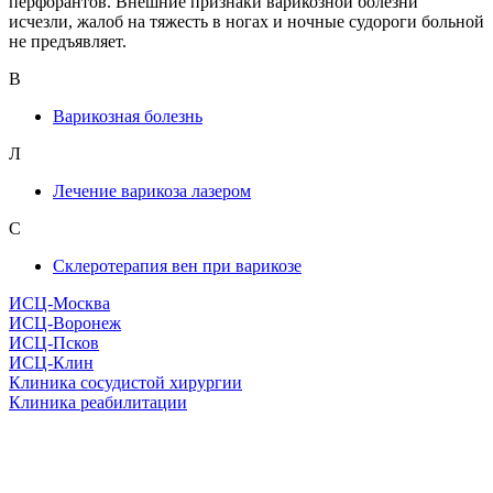
перфорантов. Внешние признаки варикозной болезни
исчезли, жалоб на тяжесть в ногах и ночные судороги больной
не предъявляет.
В
Варикозная болезнь
Л
Лечение варикоза лазером
С
Склеротерапия вен при варикозе
ИСЦ-Москва
ИСЦ-Воронеж
ИСЦ-Псков
ИСЦ-Клин
Клиника сосудистой хирургии
Клиника реабилитации