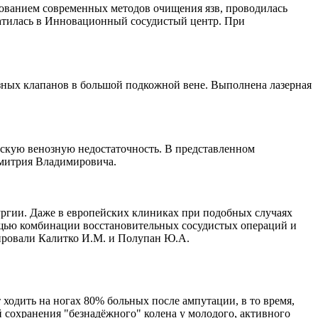
ьзованием современных методов очищения язв, проводилась
ратилась в Инновационный сосудистый центр. При
озных клапанов в большой подкожной вене. Выполнена лазерная
ескую венозную недостаточность. В представленном
Дмитрия Владимировича.
ургии. Даже в европейских клиниках при подобных случаях
ощью комбинации восстановительных сосудистых операций и
рировали Калитко И.М. и Полупан Ю.А.
 ходить на ногах 80% больных после ампутации, в то время,
 сохранения "безнадёжного" колена у молодого, активного