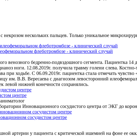
с некрозом нескольких пальцев. Только уникальное микрохирур
еофеморальном флеботромбозе - клинический случай
ого венозного бедренно-подвздошного сегмента. Пациентка 14 д
 цианоз ноги. 12.08.2019г. получила травму голени слева. Кост
ва при ходьбе. С 06.09.2019г. пациентка стала отмечать чувство
ьницу им. В.В. Вересаева с диагнозом левосторонний илеофемор
ек левой нижней конечности сохранялись.
истом центре
еаниматолог
боратории Инновационного сосудистого центра от ЭКГ до корон
новационном сосудистом центре
ной артерии у пациента с критической ишемией на фоне ее окк