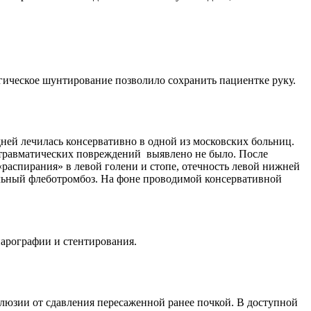
гическое шунтирование позволило сохранить пациентке руку.
ней лечилась консервативно в одной из московских больниц.
но-травматических повреждений выявлено не было. После
 «распирания» в левой голени и стопе, отечность левой нижней
альный флеботромбоз. На фоне проводимой консервативной
арографии и стентирования.
люзии от сдавления пересаженной ранее почкой. В доступной