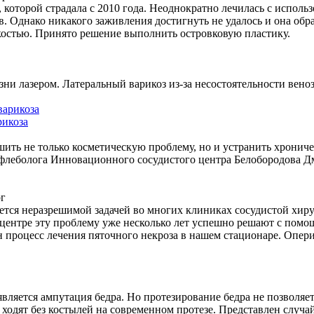
, которой страдала с 2010 года. Неоднократно лечилась с испол
. Однако никакого заживления достигнуть не удалось и она об
костью. Принято решение выполнить островковую пластику.
зни лазером. Латеральный варикоз из-за несостоятельности вен
рикоза
шить не только косметическую проблему, но и устранить хронич
х флеболога Инновационного сосудистого центра Белобородова 
рг
ется неразрешимой задачей во многих клиниках сосудистой хир
центре эту проблему уже несколько лет успешно решают с пом
н процесс лечения пяточного некроза в нашем стационаре. Опе
вляется ампутация бедра. Но протезирование бедра не позволяет
одят без костылей на современном протезе. Представлен случай