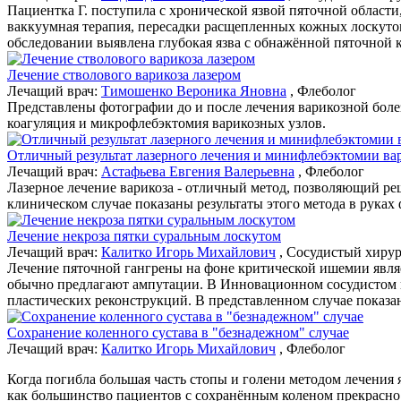
Пациентка Г. поступила с хронической язвой пяточной области
ваккуумная терапия, пересадки расщепленных кожных лоскутов
обследовании выявлена глубокая язва с обнажённой пяточной 
Лечение стволового варикоза лазером
Лечащий врач:
Тимошенко Вероника Яновна
, Флеболог
Представлены фотографии до и после лечения варикозной боле
коагуляция и микрофлебэктомия варикозных узлов.
Отличный результат лазерного лечения и минифлебэктомии ва
Лечащий врач:
Астафьева Евгения Валерьевна
, Флеболог
Лазерное лечение варикоза - отличный метод, позволяющий ре
клиническом случае показаны результаты этого метода в рука
Лечение некроза пятки суральным лоскутом
Лечащий врач:
Калитко Игорь Михайлович
, Сосудистый хиру
Лечение пяточной гангрены на фоне критической ишемии явля
обычно предлагают ампутации. В Инновационном сосудистом 
пластических реконструкций. В представленном случае показа
Сохранение коленного сустава в "безнадежном" случае
Лечащий врач:
Калитко Игорь Михайлович
, Флеболог
Когда погибла большая часть стопы и голени методом лечения я
как большинство пациентов с сохранённым коленом прекрасно х