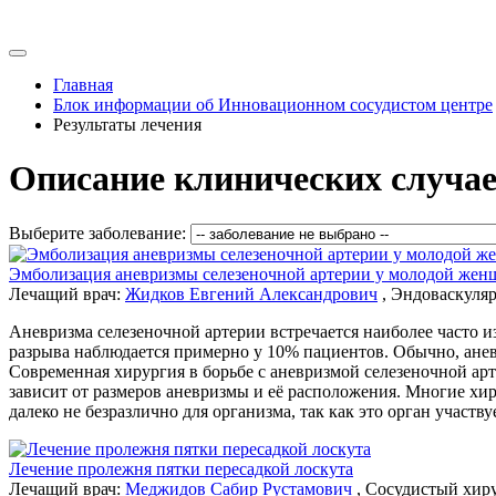
Главная
Блок информации об Инновационном сосудистом центре
Результаты лечения
Описание клинических случае
Выберите заболевание:
Эмболизация аневризмы селезеночной артерии у молодой же
Лечащий врач:
Жидков Евгений Александрович
, Эндоваскуля
Аневризма селезеночной артерии встречается наиболее часто и
разрыва наблюдается примерно у 10% пациентов. Обычно, анев
Современная хирургия в борьбе с аневризмой селезеночной ар
зависит от размеров аневризмы и её расположения. Многие х
далеко не безразлично для организма, так как это орган участ
Лечение пролежня пятки пересадкой лоскута
Лечащий врач:
Меджидов Сабир Рустамович
, Сосудистый хир