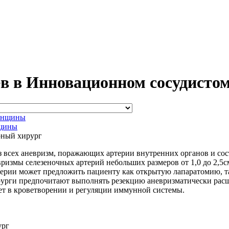
в в Инновационном сосудистом 
нщины
рный хирург
з всех аневризм, поражающих артерии внутренних органов и сос
ризмы селезеночных артерий небольших размеров от 1,0 до 2,5с
терии может предложить пациенту как открытую лапаратомию, т
ирурги предпочитают выполнять резекцию аневризматически расш
вует в кроветворении и регуляции иммунной системы.
ург