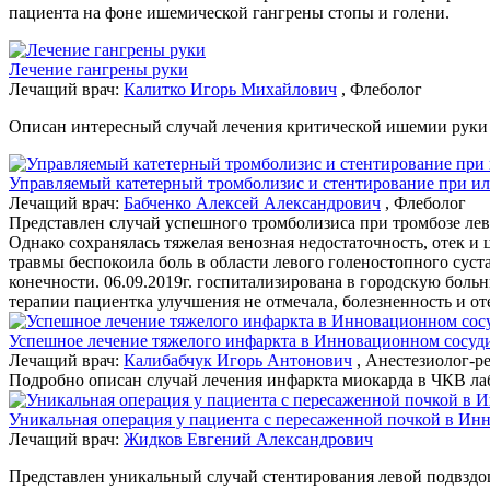
пациента на фоне ишемической гангрены стопы и голени.
Лечение гангрены руки
Лечащий врач:
Калитко Игорь Михайлович
, Флеболог
Описан интересный случай лечения критической ишемии руки 
Управляемый катетерный тромболизис и стентирование при ил
Лечащий врач:
Бабченко Алексей Александрович
, Флеболог
Представлен случай успешного тромболизиса при тромбозе лев
Однако сохранялась тяжелая венозная недостаточность, отек и
травмы беспокоила боль в области левого голеностопного суста
конечности. 06.09.2019г. госпитализирована в городскую бол
терапии пациентка улучшения не отмечала, болезненность и от
Успешное лечение тяжелого инфаркта в Инновационном сосуд
Лечащий врач:
Калибабчук Игорь Антонович
, Анестезиолог-р
Подробно описан случай лечения инфаркта миокарда в ЧКВ ла
Уникальная операция у пациента с пересаженной почкой в Ин
Лечащий врач:
Жидков Евгений Александрович
Представлен уникальный случай стентирования левой подвздош