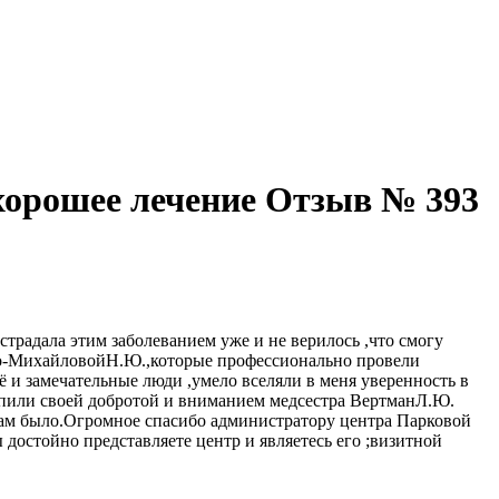
 хорошее лечение Отзыв № 393
 страдала этим заболеванием уже и не верилось ,что смогу
ко-МихайловойН.Ю.,которые профессионально провели
 и замечательные люди ,умело вселяли в меня уверенность в
епили своей добротой и вниманием медсестра ВертманЛ.Ю.
там было.Огромное спасибо администратору центра Парковой
остойно представляете центр и являетесь его ;визитной