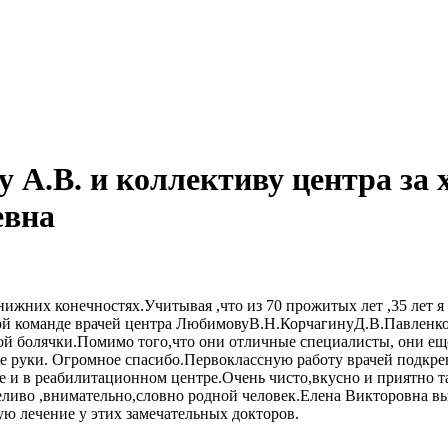
у А.В. и коллективу центра за
евна
 нижних конечностях.Учитывая ,что из 70 прожитых лет ,35 лет я
ьной команде врачей центра ЛюбимовуВ.Н.КорчагинуД.В.Павлен
той болячки.Помимо того,что они отличные специалисты, они ещё
ые руки. Огромное спасибо.Первоклассную работу врачей подкр
 и в реабилитационном центре.Очень чисто,вкусно и приятно 
иво ,внимательно,словно родной человек.Елена Викторовна вы д
ую лечение у этих замечательных докторов.