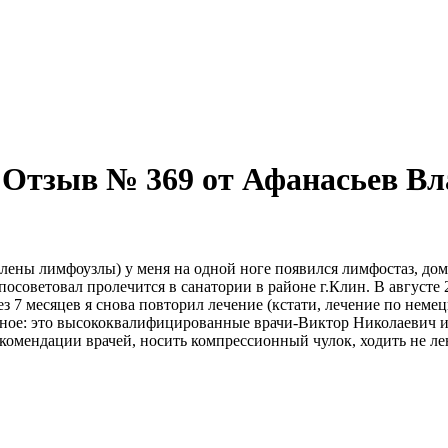
! Отзыв № 369 от Афанасьев В
ены лимфоузлы) у меня на одной ноге появился лимфостаз, дома 
осоветовал пролечится в санатории в районе г.Клин. В августе 2
 7 месяцев я снова повторил лечение (кстати, лечение по немец
авное: это высококвалифицированные врачи-Виктор Николаевич и
екомендации врачей, носить компрессионный чулок, ходить не 