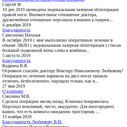
Сергей Ф.
10 дек 2019 проведена эндовазальная лазерная облитерация
правой ноги. Внимательное отношение доктора,
дружелюбное отношение персонала клиники к пациен...
4 декабря 2019
благодарность
Самсонова Наталья
В октябре 2019 г. мне выполнено оперативное лечение в
обьеме ЭВЛО ( эндовазальная лазерная облитерация ) ствола
большой подкожной вены слева в комбина...
5 августа 2019
Благодарность
Кудрина В.В.
Огромное спасибо доктору Виктору Николаевичу Любимову!
Операция по лечению варикоза на двух ногах прошла
отлично, безболезненно, ощущала только, как в...
27 мая 2019
О клинике
Смолина М.В.
Сделала операцию месяц назад. Клиника понравилась.
Персонал вежливый, чисто, аккуратно. Для иногородних
важно, что есть комната ожидания: просторная, ...
15 ноября 2018
Благодарность Любимову В.Н.
Овсянникова Наталья Викторовна